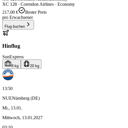
XC
128
·
Corendon Airlines
· Economy
217,00 €
Bester Preis
pro Erwachsener
Flug buchen
Hinflug
SunExpress
8 kg
20 kg
13:50
NUE
Nürnberg (DE)
Mi., 13.01.
Mittwoch, 13.01.2027
03:10