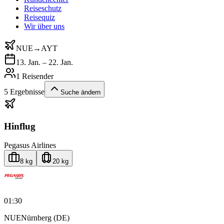
Reiseschutz
Reisequiz
Wir über uns
NUE
→
AYT
13. Jan. – 22. Jan.
1 Reisender
5
Ergebnisse
Suche ändern
Hinflug
Pegasus Airlines
8 kg
20 kg
01:30
NUE
Nürnberg (DE)