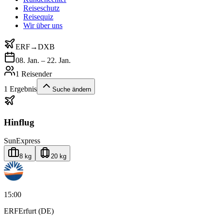
Reiseschutz
Reisequiz
Wir über uns
ERF
→
DXB
08. Jan. – 22. Jan.
1 Reisender
1
Ergebnis
Suche ändern
Hinflug
SunExpress
8 kg
20 kg
15:00
ERF
Erfurt (DE)