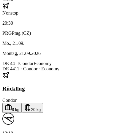
Nonstop
20:30
PRG
Prag (CZ)
Mo., 21.09.
Montag, 21.09.2026
DE
4411
Condor
Economy
DE
4411
·
Condor
· Economy
Rückflug
Condor
8 kg
20 kg