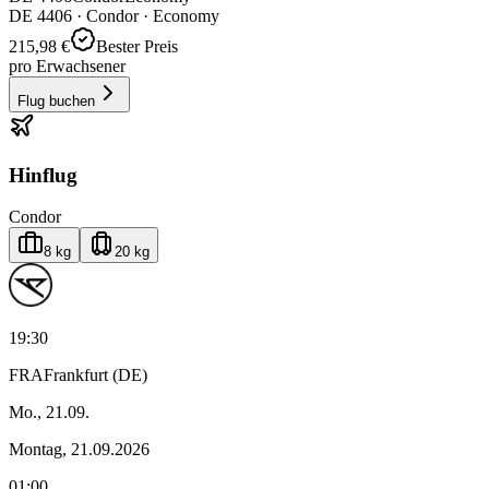
DE
4406
·
Condor
· Economy
215,98 €
Bester Preis
pro Erwachsener
Flug buchen
Hinflug
Condor
8 kg
20 kg
19:30
FRA
Frankfurt (DE)
Mo., 21.09.
Montag, 21.09.2026
01:00