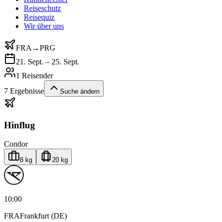
Reiseschutz
Reisequiz
Wir über uns
FRA
→
PRG
21. Sept. – 25. Sept.
1 Reisender
7
Ergebnisse
Suche ändern
Hinflug
Condor
8 kg
20 kg
10:00
FRA
Frankfurt (DE)