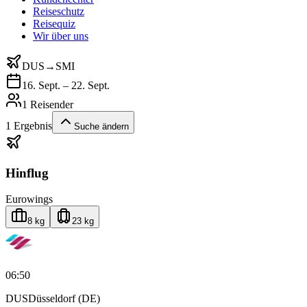
Reiseschutz
Reisequiz
Wir über uns
DUS
→
SMI
16. Sept. – 22. Sept.
1 Reisender
1
Ergebnis
Suche ändern
Hinflug
Eurowings
8 kg
23 kg
06:50
DUS
Düsseldorf (DE)