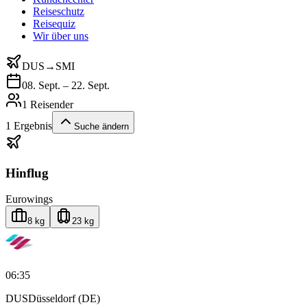
Reiseschutz
Reisequiz
Wir über uns
DUS
→
SMI
08. Sept. – 22. Sept.
1 Reisender
1
Ergebnis
Suche ändern
Hinflug
Eurowings
8 kg
23 kg
06:35
DUS
Düsseldorf (DE)