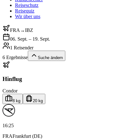
Reiseschutz
Reisequiz
Wir über uns
FRA
→
IBZ
06. Sept. – 19. Sept.
1 Reisender
6
Ergebnisse
Suche ändern
Hinflug
Condor
8 kg
20 kg
16:25
FRA
Frankfurt (DE)