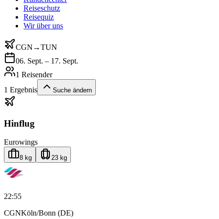
Reiseschutz
Reisequiz
Wir über uns
CGN
→
TUN
06. Sept. – 17. Sept.
1 Reisender
1
Ergebnis
Suche ändern
Hinflug
Eurowings
8 kg
23 kg
22:55
CGN
Köln/Bonn (DE)