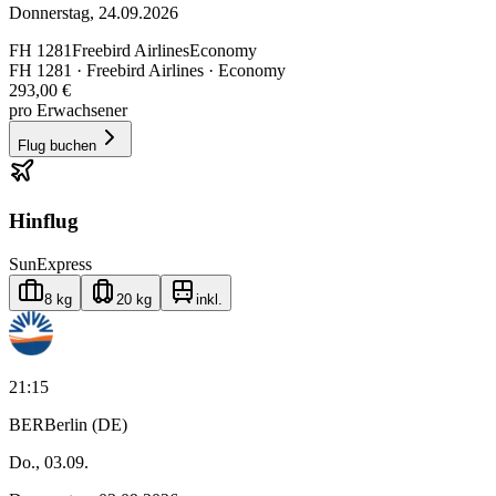
Donnerstag, 24.09.2026
FH
1281
Freebird Airlines
Economy
FH
1281
·
Freebird Airlines
· Economy
293,00 €
pro Erwachsener
Flug buchen
Hinflug
SunExpress
8 kg
20 kg
inkl.
21:15
BER
Berlin (DE)
Do., 03.09.