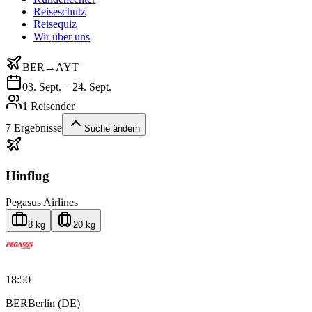
Reiseschutz
Reisequiz
Wir über uns
BER
→
AYT
03. Sept. – 24. Sept.
1 Reisender
7
Ergebnisse
Suche ändern
Hinflug
Pegasus Airlines
8 kg
20 kg
18:50
BER
Berlin (DE)