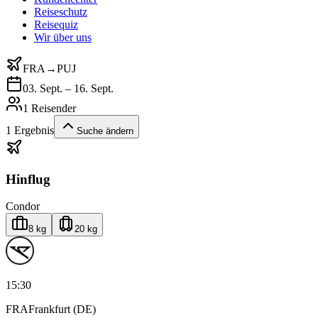
Reiseschutz
Reisequiz
Wir über uns
FRA
→
PUJ
03. Sept. – 16. Sept.
1 Reisender
1
Ergebnis
Suche ändern
Hinflug
Condor
8 kg
20 kg
15:30
FRA
Frankfurt (DE)