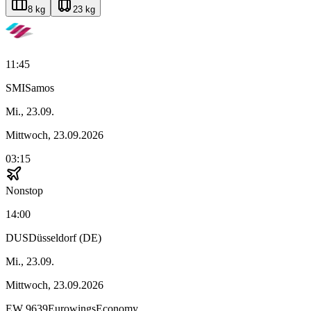
8 kg
23 kg
11:45
SMI
Samos
Mi., 23.09.
Mittwoch, 23.09.2026
03:15
Nonstop
14:00
DUS
Düsseldorf (DE)
Mi., 23.09.
Mittwoch, 23.09.2026
EW
9639
Eurowings
Economy