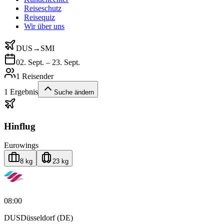
Reiseschutz
Reisequiz
Wir über uns
DUS
→
SMI
02. Sept. – 23. Sept.
1 Reisender
1
Ergebnis
Suche ändern
Hinflug
Eurowings
8 kg
23 kg
08:00
DUS
Düsseldorf (DE)