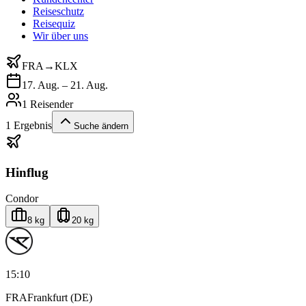
Reiseschutz
Reisequiz
Wir über uns
FRA
→
KLX
17. Aug. – 21. Aug.
1 Reisender
1
Ergebnis
Suche ändern
Hinflug
Condor
8 kg
20 kg
15:10
FRA
Frankfurt (DE)