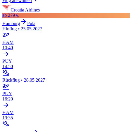
Flug auswählen
Croatia Airlines
ab
279 €
Hamburg
Pula
Hinflug
•
25.05.2027
HAM
10:40
PUY
14:50
Rückflug
•
28.05.2027
PUY
16:20
HAM
19:35