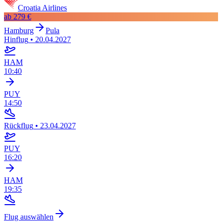
Croatia Airlines
ab
279 €
Hamburg
Pula
Hinflug
•
20.04.2027
HAM
10:40
PUY
14:50
Rückflug
•
23.04.2027
PUY
16:20
HAM
19:35
Flug auswählen