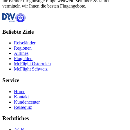
Ihr Partner für günstige Flüge weltweit. Seit über 28 Jahren
vermitteln wir Ihnen die besten Flugangebote.
Beliebte Ziele
Reiseländer
Regionen
Airlines
Flughäfen
McFlight Österreich
McFlight Schweiz
Service
Home
Kontakt
Kundencenter
Reisequiz
Rechtliches
AGB