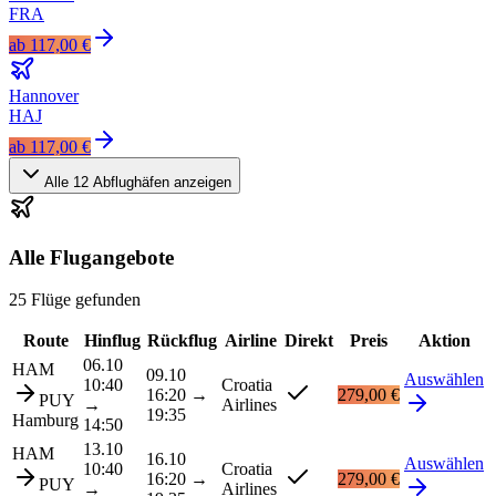
FRA
ab
117,00 €
Hannover
HAJ
ab
117,00 €
Alle
12
Abflughäfen anzeigen
Alle Flugangebote
25 Flüge gefunden
Route
Hinflug
Rückflug
Airline
Direkt
Preis
Aktion
06.10
HAM
09.10
Auswählen
10:40
Croatia
16:20
→
279,00 €
PUY
→
Airlines
19:35
Hamburg
14:50
13.10
HAM
16.10
Auswählen
10:40
Croatia
16:20
→
279,00 €
PUY
→
Airlines