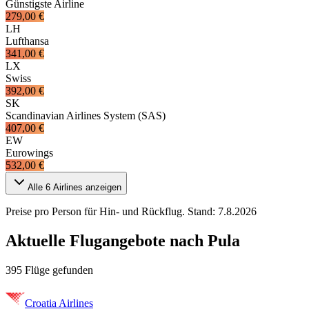
Günstigste Airline
279,00 €
LH
Lufthansa
341,00 €
LX
Swiss
392,00 €
SK
Scandinavian Airlines System (SAS)
407,00 €
EW
Eurowings
532,00 €
Alle
6
Airlines anzeigen
Preise pro Person für Hin- und Rückflug. Stand:
7.8.2026
Aktuelle Flugangebote nach Pula
395 Flüge gefunden
Croatia Airlines