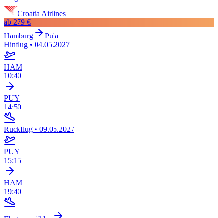
Croatia Airlines
ab
279 €
Hamburg
Pula
Hinflug
•
04.05.2027
HAM
10:40
PUY
14:50
Rückflug
•
09.05.2027
PUY
15:15
HAM
19:40