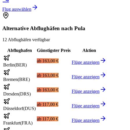
Flug auswählen
Alternative Abflughäfen nach Pula
12 Abflughäfen verfügbar
Abflughafen
Günstigster Preis
Aktion
ab
163,00 €
Flüge anzeigen
Berlin
(
BER
)
ab
163,00 €
Flüge anzeigen
Bremen
(
BRE
)
ab
163,00 €
Flüge anzeigen
Dresden
(
DRS
)
ab
117,00 €
Flüge anzeigen
Düsseldorf
(
DUS
)
ab
117,00 €
Flüge anzeigen
Frankfurt
(
FRA
)