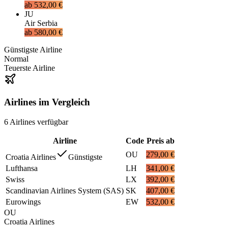
ab
532,00 €
JU
Air Serbia
ab
580,00 €
Günstigste Airline
Normal
Teuerste Airline
Airlines im Vergleich
6
Airlines
verfügbar
Airline
Code
Preis ab
OU
279,00 €
Croatia Airlines
Günstigste
Lufthansa
LH
341,00 €
Swiss
LX
392,00 €
Scandinavian Airlines System (SAS)
SK
407,00 €
Eurowings
EW
532,00 €
OU
Croatia Airlines