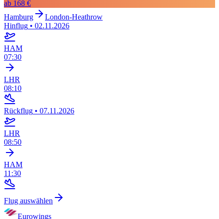
ab
168 €
Hamburg
London-Heathrow
Hinflug
•
02.11.2026
HAM
07:30
LHR
08:10
Rückflug
•
07.11.2026
LHR
08:50
HAM
11:30
Flug auswählen
Eurowings