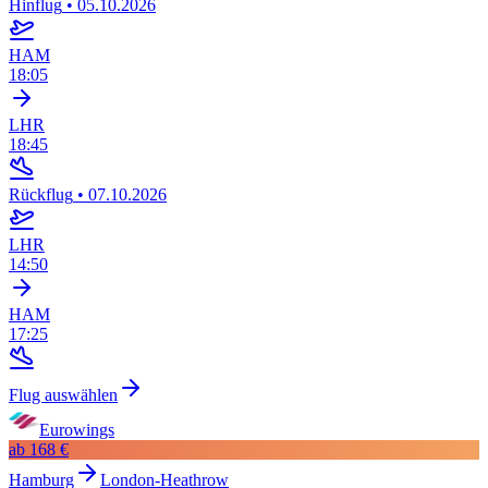
Hinflug
•
05.10.2026
HAM
18:05
LHR
18:45
Rückflug
•
07.10.2026
LHR
14:50
HAM
17:25
Flug auswählen
Eurowings
ab
168 €
Hamburg
London-Heathrow