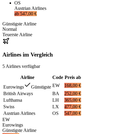
OS
Austrian Airlines
ab
547,00 €
Günstigste Airline
Normal
Teuerste Airline
Airlines im Vergleich
5
Airlines
verfügbar
Airline
Code
Preis ab
EW
168,00 €
Eurowings
Günstigste
British Airways
BA
252,00 €
Lufthansa
LH
365,00 €
Swiss
LX
477,00 €
Austrian Airlines
OS
547,00 €
EW
Eurowings
Günstigste Airline