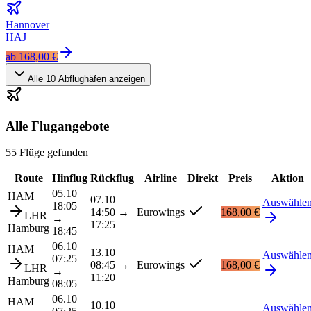
Hannover
HAJ
ab
168,00 €
Alle
10
Abflughäfen anzeigen
Alle Flugangebote
55 Flüge gefunden
Route
Hinflug
Rückflug
Airline
Direkt
Preis
Aktion
05.10
HAM
07.10
Auswähle
18:05
14:50
→
Eurowings
168,00 €
LHR
→
17:25
Hamburg
18:45
06.10
HAM
13.10
Auswähle
07:25
08:45
→
Eurowings
168,00 €
LHR
→
11:20
Hamburg
08:05
06.10
HAM
10.10
Auswähle