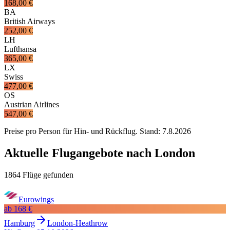
168,00 €
BA
British Airways
252,00 €
LH
Lufthansa
365,00 €
LX
Swiss
477,00 €
OS
Austrian Airlines
547,00 €
Preise pro Person für Hin- und Rückflug. Stand:
7.8.2026
Aktuelle Flugangebote nach London
1864 Flüge gefunden
Eurowings
ab
168 €
Hamburg
London-Heathrow