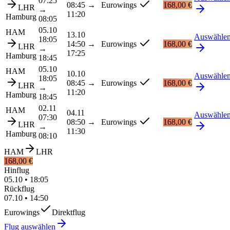
07:25
08:45
→
Eurowings
168,00 €
LHR
→
11:20
Hamburg
08:05
05.10
HAM
13.10
Auswähle
18:05
14:50
→
Eurowings
168,00 €
LHR
→
17:25
Hamburg
18:45
05.10
HAM
10.10
Auswähle
18:05
08:45
→
Eurowings
168,00 €
LHR
→
11:20
Hamburg
18:45
02.11
HAM
04.11
Auswähle
07:30
08:50
→
Eurowings
168,00 €
LHR
→
11:30
Hamburg
08:10
HAM
LHR
168,00 €
Hinflug
05.10
•
18:05
Rückflug
07.10
•
14:50
Eurowings
Direktflug
Flug auswählen