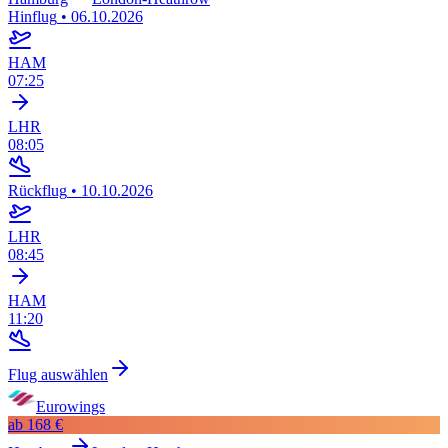
Hinflug
•
06.10.2026
HAM
07:25
LHR
08:05
Rückflug
•
10.10.2026
LHR
08:45
HAM
11:20
Flug auswählen
Eurowings
ab
168 €