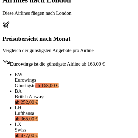
Diese Airlines fliegen nach London
Preisübersicht nach Monat
Vergleich der günstigsten Angebote pro Airline
Eurowings
ist die günstigste Airline ab
168,00 €
EW
Eurowings
Günstigste
ab
168,00 €
BA
British Airways
ab
252,00 €
LH
Lufthansa
ab
365,00 €
LX
Swiss
ab
477,00 €