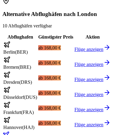
Alternative Abflughäfen nach London
10 Abflughäfen verfügbar
Abflughafen
Günstigster Preis
Aktion
ab
168,00 €
Flüge anzeigen
Berlin
(
BER
)
ab
168,00 €
Flüge anzeigen
Bremen
(
BRE
)
ab
168,00 €
Flüge anzeigen
Dresden
(
DRS
)
ab
168,00 €
Flüge anzeigen
Düsseldorf
(
DUS
)
ab
168,00 €
Flüge anzeigen
Frankfurt
(
FRA
)
ab
168,00 €
Flüge anzeigen
Hannover
(
HAJ
)