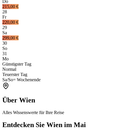
Do
215,00 €
28
Fr
220,00 €
29
Sa
299,00 €
30
So
31
Mo
Günstigster Tag
Normal
Teuerster Tag
Sa/So
= Wochenende
Über Wien
Alles Wissenswerte für Ihre Reise
Entdecken Sie Wien im Mai