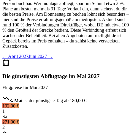
Person buchbar. Wer montags abfliegt, spart im Schnitt etwa 2 %.
Plane am besten mehr als 91 Tage Vorlauf ein, dann sicherst du dir
die besten Preise. Am Donnerstag zu buchen lohnt sich besonders –
hier sind die Preise erfahrungsgemäß am niedrigsten. Aktuell sind
rund 100 % der Verbindungen Direktflüge, wobei DE mit etwa 100
% den Großteil der Strecke bedient. Diese Verbindung erfreut sich
wachsender Beliebtheit. Bei allen Angeboten auf mcflight.de ist
Gepäck bereits im Preis enthalten – du zahlst keine versteckten
Zusatzkosten.
←
April 2027
Juni 2027
→
Die günstigsten Abflugtage im Mai 2027
Flugpreise für
Mai 2027
3. Mai
ist der günstigste Tag ab
180,00 €
192,00 €
1
Sa
271,00 €
2
So