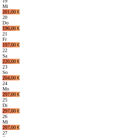
19
Mi
201,00 €
20
Do
196,00 €
21
Fr
197,00 €
22
Sa
220,00 €
23
So
204,00 €
24
Mo
297,00 €
25
Di
297,00 €
26
Mi
297,00 €
27