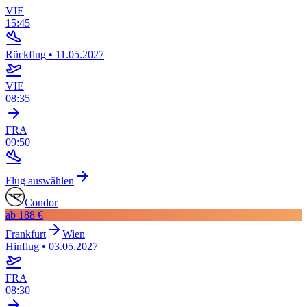
VIE
15:45
Rückflug
•
11.05.2027
VIE
08:35
FRA
09:50
Flug auswählen
Condor
ab
188 €
Frankfurt
Wien
Hinflug
•
03.05.2027
FRA
08:30