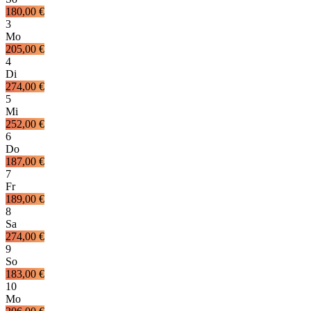
180,00 €
3
Mo
205,00 €
4
Di
274,00 €
5
Mi
252,00 €
6
Do
187,00 €
7
Fr
189,00 €
8
Sa
274,00 €
9
So
183,00 €
10
Mo