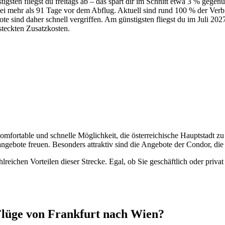
igsten fliegst du freitags ab – das spart dir im Schnitt etwa 3 % gege
 bei mehr als 91 Tage vor dem Abflug. Aktuell sind rund 100 % der Ve
bote sind daher schnell vergriffen. Am günstigsten fliegst du im Juli 20
rsteckten Zusatzkosten.
mfortable und schnelle Möglichkeit, die österreichische Hauptstadt zu 
sangebote freuen. Besonders attraktiv sind die Angebote der Condor, die
lreichen Vorteilen dieser Strecke. Egal, ob Sie geschäftlich oder priva
 Flüge von Frankfurt nach Wien?