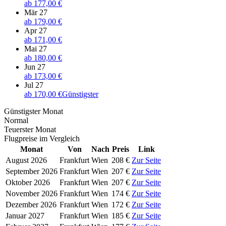
ab
177,00 €
Mär 27
ab
179,00 €
Apr 27
ab
171,00 €
Mai 27
ab
180,00 €
Jun 27
ab
173,00 €
Jul 27
ab
170,00 €
Günstigster
Günstigster Monat
Normal
Teuerster Monat
Flugpreise im Vergleich
Monat
Von
Nach
Preis
Link
August 2026
Frankfurt
Wien
208 €
Zur Seite
September 2026
Frankfurt
Wien
207 €
Zur Seite
Oktober 2026
Frankfurt
Wien
207 €
Zur Seite
November 2026
Frankfurt
Wien
174 €
Zur Seite
Dezember 2026
Frankfurt
Wien
172 €
Zur Seite
Januar 2027
Frankfurt
Wien
185 €
Zur Seite