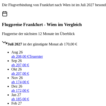
Die Flugverbindung von Frankfurt nach Wien ist im Juli 2027 besonde
Flugpreise Frankfurt - Wien im Vergleich
Flugpreise der nächsten 12 Monate im Überblick
Juli 2027
ist der günstigste Monat ab
170,00 €
Aug 26
ab
208,00 €
Teuerster
Sep 26
ab
207,00 €
Okt 26
ab
207,00 €
Nov 26
ab
174,00 €
Dez 26
ab
172,00 €
Jan 27
ab
185,00 €
Feb 27