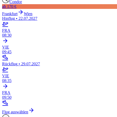
Condor
ab
170 €
Frankfurt
Wien
Hinflug
•
22.07.2027
FRA
08:30
VIE
09:45
Rückflug
•
29.07.2027
VIE
08:35
FRA
09:50
Flug auswählen