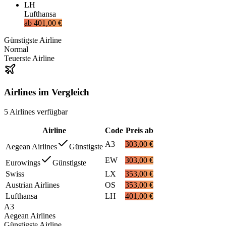
LH
Lufthansa
ab
401,00 €
Günstigste Airline
Normal
Teuerste Airline
Airlines im Vergleich
5
Airlines
verfügbar
Airline
Code
Preis ab
A3
303,00 €
Aegean Airlines
Günstigste
EW
303,00 €
Eurowings
Günstigste
Swiss
LX
353,00 €
Austrian Airlines
OS
353,00 €
Lufthansa
LH
401,00 €
A3
Aegean Airlines
Günstigste Airline