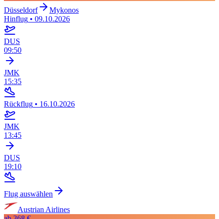
Düsseldorf
Mykonos
Hinflug
•
09.10.2026
DUS
09:50
JMK
15:35
Rückflug
•
16.10.2026
JMK
13:45
DUS
19:10
Flug auswählen
Austrian Airlines
ab
368 €