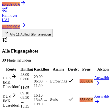
ab
209,00 €
Hannover
HAJ
ab
209,00 €
Alle
11
Abflughäfen anzeigen
Alle Flugangebote
30 Flüge gefunden
Route
Hinflug
Rückflug
Airline
Direkt
Preis
Aktion
23.09
29.09
Auswähl
DUS
07:00
06:00
→
Eurowings
303,00 €
JMK
→
11:50
Düsseldorf
11:05
09.10
16.10
Auswähl
DUS
09:50
13:45
→
Swiss
353,00 €
JMK
→
19:10
Düsseldorf
15:35