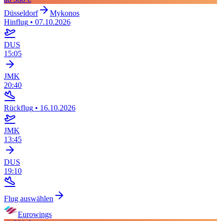
Düsseldorf
Mykonos
Hinflug
•
07.10.2026
DUS
15:05
JMK
20:40
Rückflug
•
16.10.2026
JMK
13:45
DUS
19:10
Flug auswählen
Eurowings