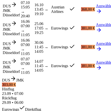
07.10
16.10
Auswähl
DUS
15:05
Austrian
13:45
→
368,00 €
JMK
→
Airlines
19:10
Düsseldorf
20:40
16.06
25.06
Auswähl
DUS
07:00
17:05
→
Eurowings
381,00 €
JMK
→
19:25
Düsseldorf
11:05
16.06
30.06
Auswähl
DUS
07:00
11:45
→
Eurowings
381,00 €
JMK
→
14:05
Düsseldorf
11:05
07.07
14.07
Auswähl
DUS
07:00
11:45
→
Eurowings
381,00 €
JMK
→
14:05
Düsseldorf
11:05
DUS
JMK
303,00 €
Hinflug
23.09
•
07:00
Rückflug
29.09
•
06:00
Eurowings
Direktflug