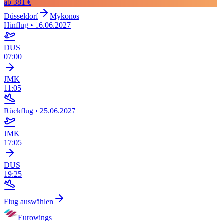
ab
381 €
Düsseldorf
Mykonos
Hinflug
•
16.06.2027
DUS
07:00
JMK
11:05
Rückflug
•
25.06.2027
JMK
17:05
DUS
19:25
Flug auswählen
Eurowings