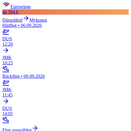
Eurowings
ab
394 €
Düsseldorf
Mykonos
Hinflug
•
06.09.2026
DUS
12:20
JMK
16:25
Rückflug
•
09.09.2026
JMK
11:45
DUS
14:05
Flug auswählen