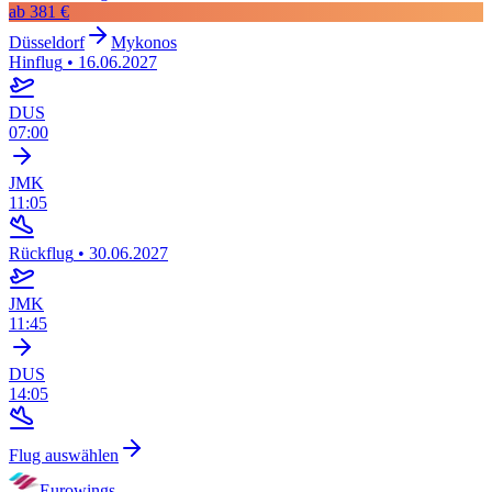
ab
381 €
Düsseldorf
Mykonos
Hinflug
•
16.06.2027
DUS
07:00
JMK
11:05
Rückflug
•
30.06.2027
JMK
11:45
DUS
14:05
Flug auswählen
Eurowings