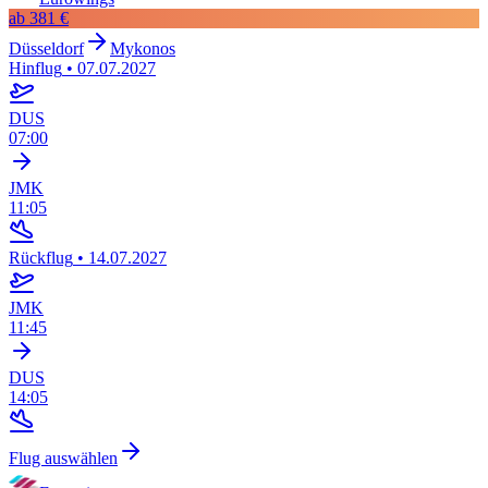
ab
381 €
Düsseldorf
Mykonos
Hinflug
•
07.07.2027
DUS
07:00
JMK
11:05
Rückflug
•
14.07.2027
JMK
11:45
DUS
14:05
Flug auswählen