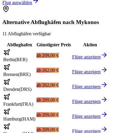
Flug auswählen
Alternative Abflughäfen nach Mykonos
11 Abflughäfen verfügbar
Abflughafen
Günstigster Preis
Aktion
ab
209,00 €
Flüge anzeigen
Berlin
(
BER
)
ab
262,00 €
Flüge anzeigen
Bremen
(
BRE
)
ab
262,00 €
Flüge anzeigen
Dresden
(
DRS
)
ab
209,00 €
Flüge anzeigen
Frankfurt
(
FRA
)
ab
209,00 €
Flüge anzeigen
Hamburg
(
HAM
)
ab
209,00 €
Flüge anzeigen