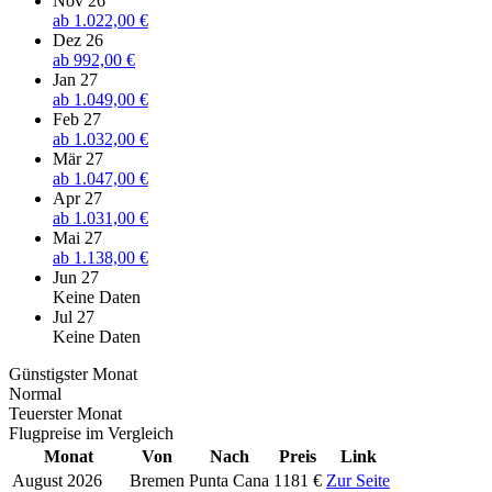
Nov 26
ab
1.022,00 €
Dez 26
ab
992,00 €
Jan 27
ab
1.049,00 €
Feb 27
ab
1.032,00 €
Mär 27
ab
1.047,00 €
Apr 27
ab
1.031,00 €
Mai 27
ab
1.138,00 €
Jun 27
Keine Daten
Jul 27
Keine Daten
Günstigster Monat
Normal
Teuerster Monat
Flugpreise im Vergleich
Monat
Von
Nach
Preis
Link
August 2026
Bremen
Punta Cana
1181 €
Zur Seite