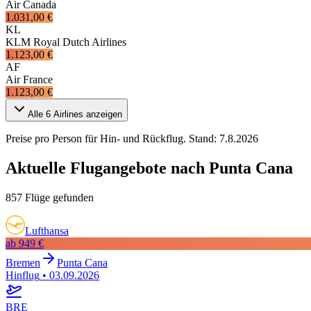
Air Canada
1.031,00 €
KL
KLM Royal Dutch Airlines
1.123,00 €
AF
Air France
1.123,00 €
Alle
6
Airlines anzeigen
Preise pro Person für Hin- und Rückflug. Stand:
7.8.2026
Aktuelle Flugangebote nach Punta Cana
857 Flüge gefunden
Lufthansa
ab
949 €
Bremen
Punta Cana
Hinflug
•
03.09.2026
BRE