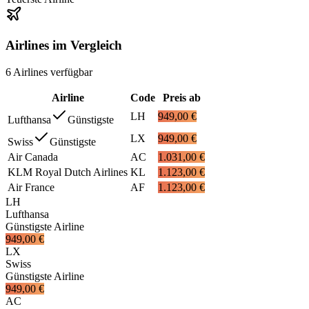
Airlines im Vergleich
6
Airlines
verfügbar
Airline
Code
Preis ab
LH
949,00 €
Lufthansa
Günstigste
LX
949,00 €
Swiss
Günstigste
Air Canada
AC
1.031,00 €
KLM Royal Dutch Airlines
KL
1.123,00 €
Air France
AF
1.123,00 €
LH
Lufthansa
Günstigste Airline
949,00 €
LX
Swiss
Günstigste Airline
949,00 €
AC