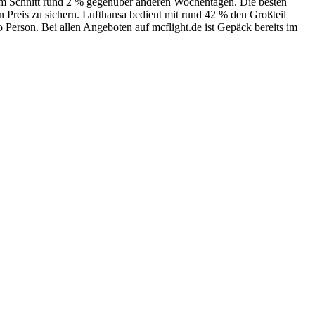
t im Schnitt rund 2 % gegenüber anderen Wochentagen. Die besten
Preis zu sichern. Lufthansa bedient mit rund 42 % den Großteil
o Person. Bei allen Angeboten auf mcflight.de ist Gepäck bereits im