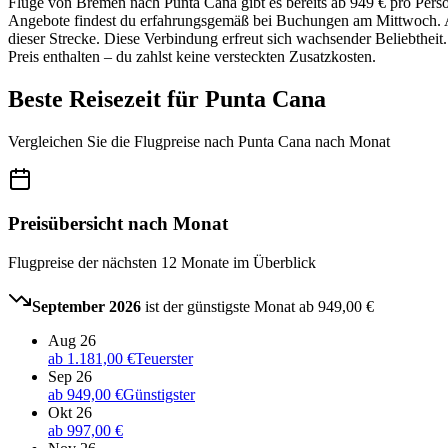
Flüge von Bremen nach Punta Cana gibt es bereits ab 949 € pro Perso
Angebote findest du erfahrungsgemäß bei Buchungen am Mittwoch. Am 
dieser Strecke. Diese Verbindung erfreut sich wachsender Beliebtheit
Preis enthalten – du zahlst keine versteckten Zusatzkosten.
Beste Reisezeit für Punta Cana
Vergleichen Sie die Flugpreise nach Punta Cana nach Monat
Preisübersicht nach Monat
Flugpreise der nächsten 12 Monate im Überblick
September 2026
ist der günstigste Monat ab
949,00 €
Aug 26
ab
1.181,00 €
Teuerster
Sep 26
ab
949,00 €
Günstigster
Okt 26
ab
997,00 €