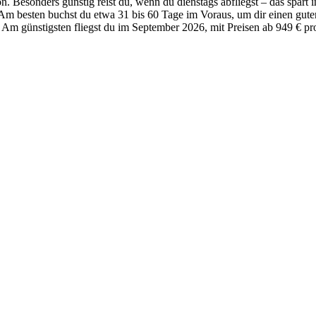
n. Besonders günstig reist du, wenn du dienstags abfliegst – das spar
besten buchst du etwa 31 bis 60 Tage im Voraus, um dir einen guten 
. Am günstigsten fliegst du im September 2026, mit Preisen ab 949 € pr