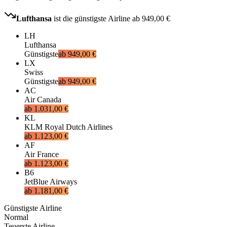
Lufthansa
ist die günstigste Airline ab
949,00 €
LH
Lufthansa
Günstigste
ab
949,00 €
LX
Swiss
Günstigste
ab
949,00 €
AC
Air Canada
ab
1.031,00 €
KL
KLM Royal Dutch Airlines
ab
1.123,00 €
AF
Air France
ab
1.123,00 €
B6
JetBlue Airways
ab
1.181,00 €
Günstigste Airline
Normal
Teuerste Airline