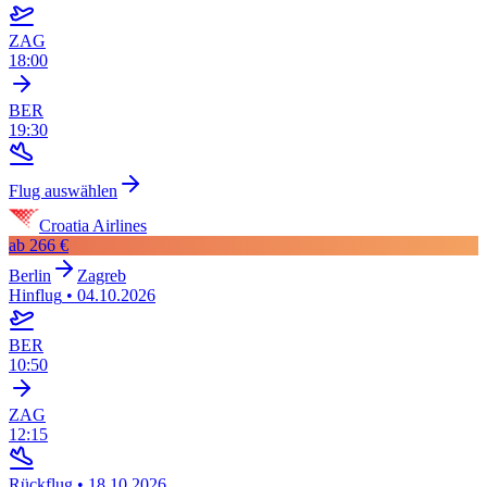
ZAG
18:00
BER
19:30
Flug auswählen
Croatia Airlines
ab
266 €
Berlin
Zagreb
Hinflug
•
04.10.2026
BER
10:50
ZAG
12:15
Rückflug
•
18.10.2026