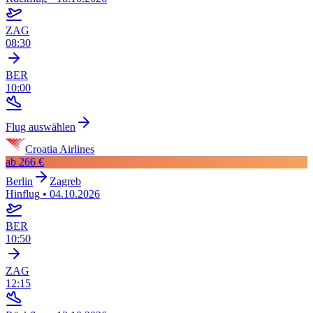
ZAG
08:30
BER
10:00
Flug auswählen
Croatia Airlines
ab
266 €
Berlin
Zagreb
Hinflug
•
04.10.2026
BER
10:50
ZAG
12:15