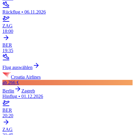
Rückflug
•
06.11.2026
ZAG
18:00
BER
19:35
Flug auswählen
Croatia Airlines
ab
266 €
Berlin
Zagreb
Hinflug
•
01.12.2026
BER
20:20
ZAG
21:45