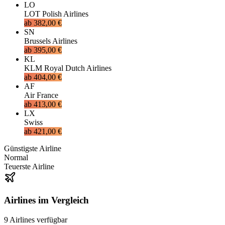
LO
LOT Polish Airlines
ab
382,00 €
SN
Brussels Airlines
ab
395,00 €
KL
KLM Royal Dutch Airlines
ab
404,00 €
AF
Air France
ab
413,00 €
LX
Swiss
ab
421,00 €
Günstigste Airline
Normal
Teuerste Airline
Airlines im Vergleich
9
Airlines
verfügbar