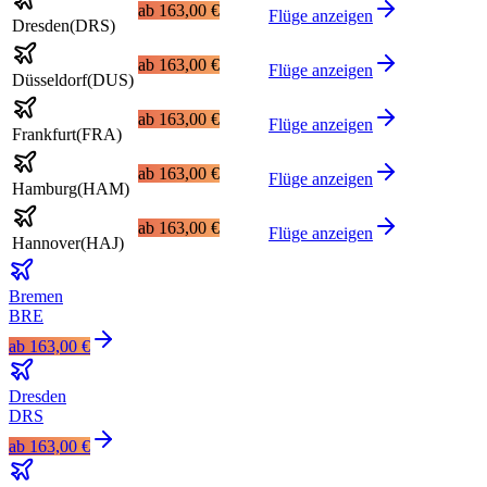
ab
163,00 €
Flüge anzeigen
Dresden
(
DRS
)
ab
163,00 €
Flüge anzeigen
Düsseldorf
(
DUS
)
ab
163,00 €
Flüge anzeigen
Frankfurt
(
FRA
)
ab
163,00 €
Flüge anzeigen
Hamburg
(
HAM
)
ab
163,00 €
Flüge anzeigen
Hannover
(
HAJ
)
Bremen
BRE
ab
163,00 €
Dresden
DRS
ab
163,00 €