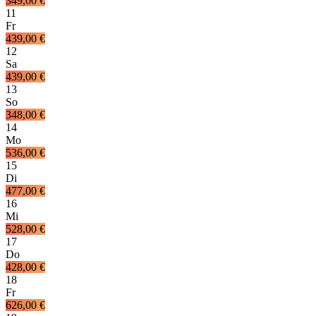
349,00 €
11
Fr
439,00 €
12
Sa
439,00 €
13
So
348,00 €
14
Mo
536,00 €
15
Di
477,00 €
16
Mi
528,00 €
17
Do
428,00 €
18
Fr
626,00 €