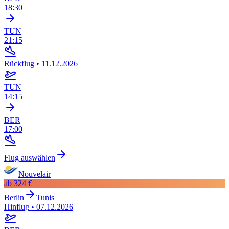
18:30
TUN
21:15
Rückflug
•
11.12.2026
TUN
14:15
BER
17:00
Flug auswählen
Nouvelair
ab
324 €
Berlin
Tunis
Hinflug
•
07.12.2026