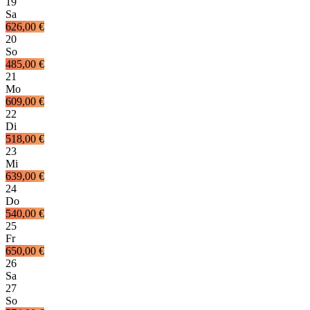
19
Sa
626,00 €
20
So
485,00 €
21
Mo
609,00 €
22
Di
518,00 €
23
Mi
639,00 €
24
Do
540,00 €
25
Fr
650,00 €
26
Sa
27
So