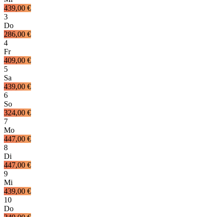
439,00 €
3
Do
286,00 €
4
Fr
409,00 €
5
Sa
439,00 €
6
So
324,00 €
7
Mo
447,00 €
8
Di
447,00 €
9
Mi
439,00 €
10
Do