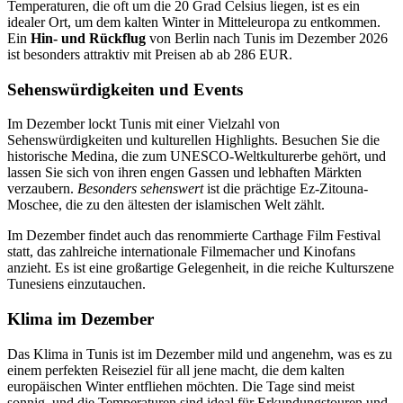
Temperaturen, die oft um die 20 Grad Celsius liegen, ist es ein
idealer Ort, um dem kalten Winter in Mitteleuropa zu entkommen.
Ein
Hin- und Rückflug
von Berlin nach Tunis im Dezember 2026
ist besonders attraktiv mit Preisen ab ab 286 EUR.
Sehenswürdigkeiten und Events
Im Dezember lockt Tunis mit einer Vielzahl von
Sehenswürdigkeiten und kulturellen Highlights. Besuchen Sie die
historische Medina, die zum UNESCO-Weltkulturerbe gehört, und
lassen Sie sich von ihren engen Gassen und lebhaften Märkten
verzaubern.
Besonders sehenswert
ist die prächtige Ez-Zitouna-
Moschee, die zu den ältesten der islamischen Welt zählt.
Im Dezember findet auch das renommierte Carthage Film Festival
statt, das zahlreiche internationale Filmemacher und Kinofans
anzieht. Es ist eine großartige Gelegenheit, in die reiche Kulturszene
Tunesiens einzutauchen.
Klima im Dezember
Das Klima in Tunis ist im Dezember mild und angenehm, was es zu
einem perfekten Reiseziel für all jene macht, die dem kalten
europäischen Winter entfliehen möchten. Die Tage sind meist
sonnig, und die Temperaturen sind ideal für Erkundungstouren und