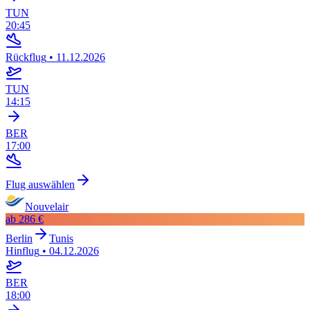
TUN
20:45
Rückflug
•
11.12.2026
TUN
14:15
BER
17:00
Flug auswählen
Nouvelair
ab
286 €
Berlin
Tunis
Hinflug
•
04.12.2026
BER
18:00