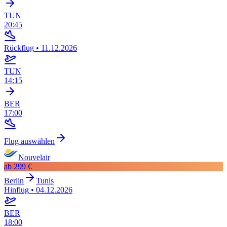
TUN
20:45
Rückflug
•
11.12.2026
TUN
14:15
BER
17:00
Flug auswählen
Nouvelair
ab
299 €
Berlin
Tunis
Hinflug
•
04.12.2026
BER
18:00