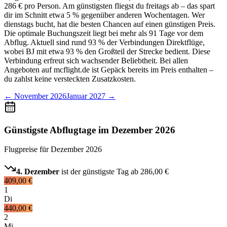
286 € pro Person. Am günstigsten fliegst du freitags ab – das spart
dir im Schnitt etwa 5 % gegenüber anderen Wochentagen. Wer
dienstags bucht, hat die besten Chancen auf einen günstigen Preis.
Die optimale Buchungszeit liegt bei mehr als 91 Tage vor dem
Abflug. Aktuell sind rund 93 % der Verbindungen Direktflüge,
wobei BJ mit etwa 93 % den Großteil der Strecke bedient. Diese
Verbindung erfreut sich wachsender Beliebtheit. Bei allen
Angeboten auf mcflight.de ist Gepäck bereits im Preis enthalten –
du zahlst keine versteckten Zusatzkosten.
←
November 2026
Januar 2027
→
Günstigste Abflugtage im Dezember 2026
Flugpreise für
Dezember 2026
4. Dezember
ist der günstigste Tag ab
286,00 €
409,00 €
1
Di
440,00 €
2
Mi