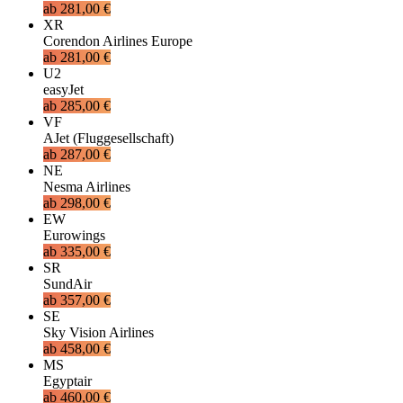
ab
281,00 €
XR
Corendon Airlines Europe
ab
281,00 €
U2
easyJet
ab
285,00 €
VF
AJet (Fluggesellschaft)
ab
287,00 €
NE
Nesma Airlines
ab
298,00 €
EW
Eurowings
ab
335,00 €
SR
SundAir
ab
357,00 €
SE
Sky Vision Airlines
ab
458,00 €
MS
Egyptair
ab
460,00 €