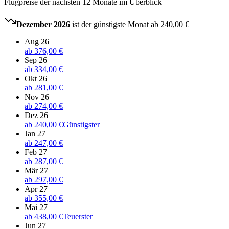
Flugpreise der nächsten 12 Monate im Überblick
Dezember 2026
ist der günstigste Monat ab
240,00 €
Aug 26
ab
376,00 €
Sep 26
ab
334,00 €
Okt 26
ab
281,00 €
Nov 26
ab
274,00 €
Dez 26
ab
240,00 €
Günstigster
Jan 27
ab
247,00 €
Feb 27
ab
287,00 €
Mär 27
ab
297,00 €
Apr 27
ab
355,00 €
Mai 27
ab
438,00 €
Teuerster
Jun 27