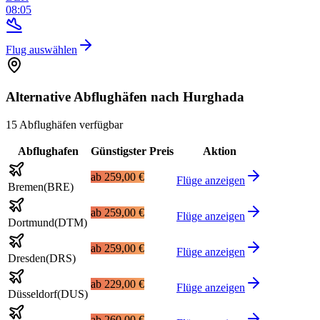
08:05
Flug auswählen
Alternative Abflughäfen nach Hurghada
15 Abflughäfen verfügbar
Abflughafen
Günstigster Preis
Aktion
ab
259,00 €
Flüge anzeigen
Bremen
(
BRE
)
ab
259,00 €
Flüge anzeigen
Dortmund
(
DTM
)
ab
259,00 €
Flüge anzeigen
Dresden
(
DRS
)
ab
229,00 €
Flüge anzeigen
Düsseldorf
(
DUS
)
ab
260,00 €