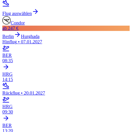
Flug auswählen
Condor
ab
247 €
Berlin
Hurghada
Hinflug
•
07.01.2027
BER
08:35
HRG
14:15
Rückflug
•
20.01.2027
HRG
09:30
BER
13:20