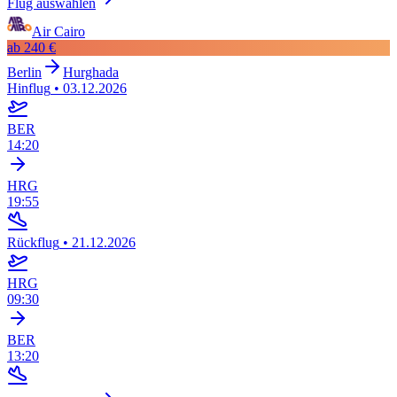
Flug auswählen
Air Cairo
ab
240 €
Berlin
Hurghada
Hinflug
•
03.12.2026
BER
14:20
HRG
19:55
Rückflug
•
21.12.2026
HRG
09:30
BER
13:20