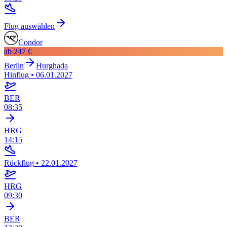
Flug auswählen
Condor
ab
247 €
Berlin
Hurghada
Hinflug
•
06.01.2027
BER
08:35
HRG
14:15
Rückflug
•
22.01.2027
HRG
09:30
BER