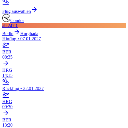
Flug auswählen
Condor
ab
247 €
Berlin
Hurghada
Hinflug
•
07.01.2027
BER
08:35
HRG
14:15
Rückflug
•
22.01.2027
HRG
09:30
BER
13:20