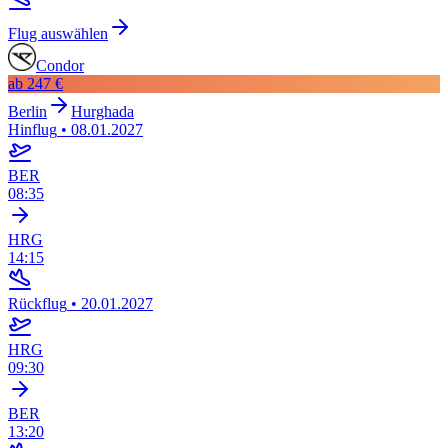
Flug auswählen
Condor
ab
247 €
Berlin
Hurghada
Hinflug
•
08.01.2027
BER
08:35
HRG
14:15
Rückflug
•
20.01.2027
HRG
09:30
BER
13:20