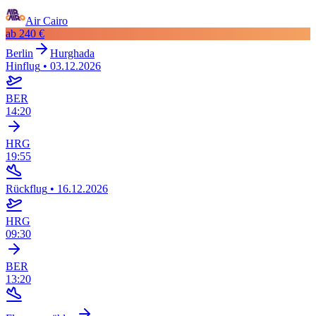
Air Cairo
ab
240 €
Berlin
Hurghada
Hinflug
•
03.12.2026
BER
14:20
HRG
19:55
Rückflug
•
16.12.2026
HRG
09:30
BER
13:20