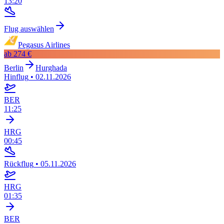
13:20
Flug auswählen
Pegasus Airlines
ab
274 €
Berlin
Hurghada
Hinflug
•
02.11.2026
BER
11:25
HRG
00:45
Rückflug
•
05.11.2026
HRG
01:35
BER