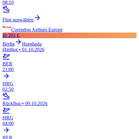
08:10
Flug auswählen
Corendon Airlines Europe
ab
281 €
Berlin
Hurghada
Hinflug
•
01.10.2026
BER
21:00
HRG
02:50
Rückflug
•
09.10.2026
HRG
04:00
BER