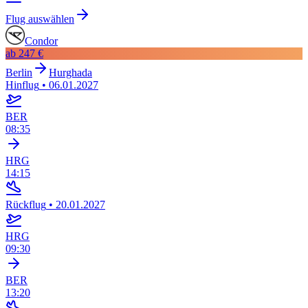
Flug auswählen
Condor
ab
247 €
Berlin
Hurghada
Hinflug
•
06.01.2027
BER
08:35
HRG
14:15
Rückflug
•
20.01.2027
HRG
09:30
BER
13:20