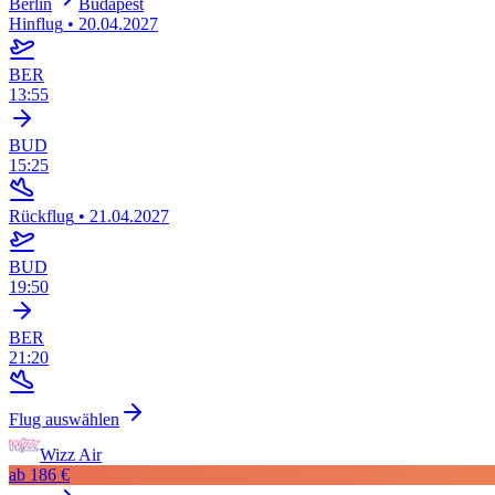
Berlin
Budapest
Hinflug
•
20.04.2027
BER
13:55
BUD
15:25
Rückflug
•
21.04.2027
BUD
19:50
BER
21:20
Flug auswählen
Wizz Air
ab
186 €