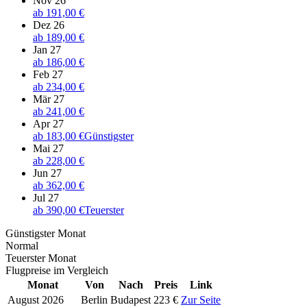
Nov 26
ab
191,00 €
Dez 26
ab
189,00 €
Jan 27
ab
186,00 €
Feb 27
ab
234,00 €
Mär 27
ab
241,00 €
Apr 27
ab
183,00 €
Günstigster
Mai 27
ab
228,00 €
Jun 27
ab
362,00 €
Jul 27
ab
390,00 €
Teuerster
Günstigster Monat
Normal
Teuerster Monat
Flugpreise im Vergleich
Monat
Von
Nach
Preis
Link
August 2026
Berlin
Budapest
223 €
Zur Seite