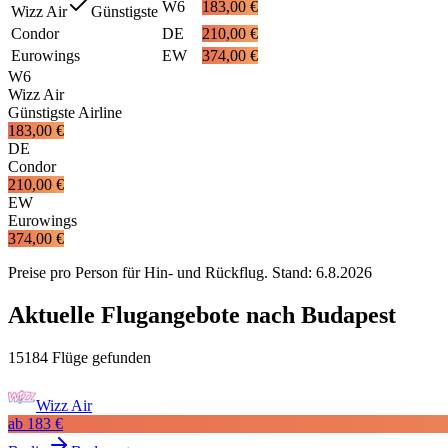
W6
183,00 €
Wizz Air
Günstigste
Condor
DE
210,00 €
Eurowings
EW
374,00 €
W6
Wizz Air
Günstigste Airline
183,00 €
DE
Condor
210,00 €
EW
Eurowings
374,00 €
Preise pro Person für Hin- und Rückflug. Stand:
6.8.2026
Aktuelle Flugangebote nach Budapest
15184 Flüge gefunden
Wizz Air
ab
183 €