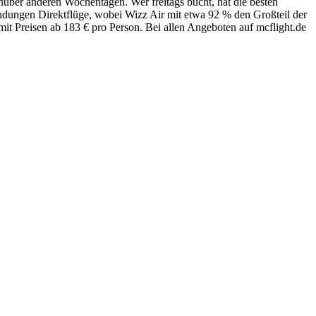
enüber anderen Wochentagen. Wer freitags bucht, hat die besten
indungen Direktflüge, wobei Wizz Air mit etwa 92 % den Großteil der
, mit Preisen ab 183 € pro Person. Bei allen Angeboten auf mcflight.de