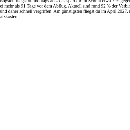
tigsten fliegst du montags ab – das spart dir im Schnitt etwa 7 % geg
bei mehr als 91 Tage vor dem Abflug. Aktuell sind rund 92 % der Verb
 sind daher schnell vergriffen. Am günstigsten fliegst du im April 2027
satzkosten.