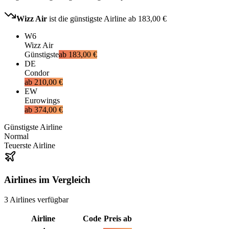
Wizz Air
ist die günstigste Airline ab
183,00 €
W6
Wizz Air
Günstigste
ab
183,00 €
DE
Condor
ab
210,00 €
EW
Eurowings
ab
374,00 €
Günstigste Airline
Normal
Teuerste Airline
Airlines im Vergleich
3
Airlines
verfügbar
Airline
Code
Preis ab