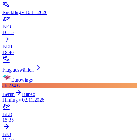
Rückflug
•
16.11.2026
BIO
16:15
BER
18:40
Flug auswählen
Eurowings
ab
224 €
Berlin
Bilbao
Hinflug
•
02.11.2026
BER
15:35
BIO
18:10