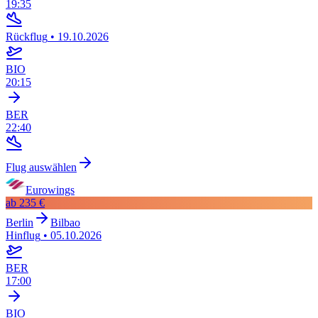
19:35
Rückflug
•
19.10.2026
BIO
20:15
BER
22:40
Flug auswählen
Eurowings
ab
235 €
Berlin
Bilbao
Hinflug
•
05.10.2026
BER
17:00
BIO