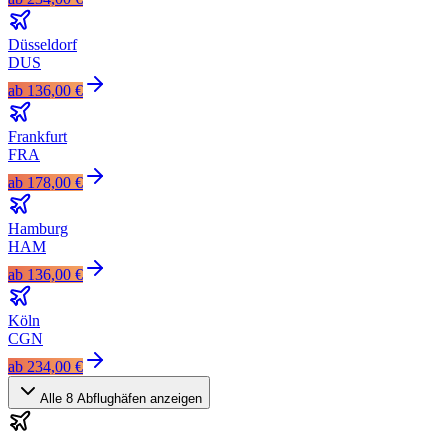
Düsseldorf
DUS
ab
136,00 €
Frankfurt
FRA
ab
178,00 €
Hamburg
HAM
ab
136,00 €
Köln
CGN
ab
234,00 €
Alle
8
Abflughäfen anzeigen