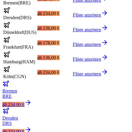
Flüge anzeigen
Bremen
(
BRE
)
ab
234,00 €
Flüge anzeigen
Dresden
(
DRS
)
ab
136,00 €
Flüge anzeigen
Düsseldorf
(
DUS
)
ab
178,00 €
Flüge anzeigen
Frankfurt
(
FRA
)
ab
136,00 €
Flüge anzeigen
Hamburg
(
HAM
)
ab
234,00 €
Flüge anzeigen
Köln
(
CGN
)
Bremen
BRE
ab
234,00 €
Dresden
DRS
ab
234,00 €