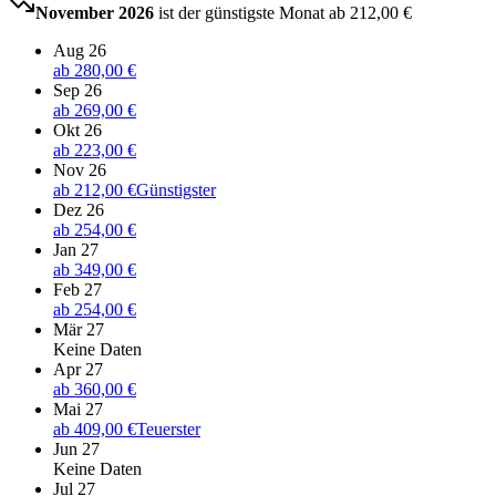
November 2026
ist der günstigste Monat ab
212,00 €
Aug 26
ab
280,00 €
Sep 26
ab
269,00 €
Okt 26
ab
223,00 €
Nov 26
ab
212,00 €
Günstigster
Dez 26
ab
254,00 €
Jan 27
ab
349,00 €
Feb 27
ab
254,00 €
Mär 27
Keine Daten
Apr 27
ab
360,00 €
Mai 27
ab
409,00 €
Teuerster
Jun 27
Keine Daten
Jul 27