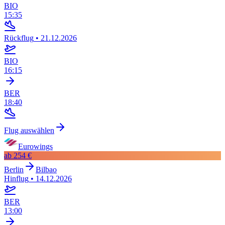
BIO
15:35
Rückflug
•
21.12.2026
BIO
16:15
BER
18:40
Flug auswählen
Eurowings
ab
254 €
Berlin
Bilbao
Hinflug
•
14.12.2026
BER
13:00