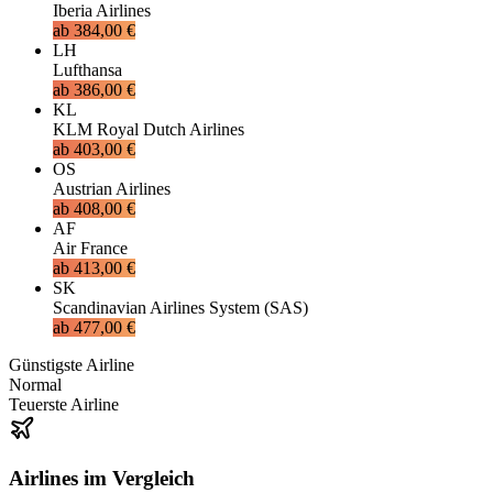
Iberia Airlines
ab
384,00 €
LH
Lufthansa
ab
386,00 €
KL
KLM Royal Dutch Airlines
ab
403,00 €
OS
Austrian Airlines
ab
408,00 €
AF
Air France
ab
413,00 €
SK
Scandinavian Airlines System (SAS)
ab
477,00 €
Günstigste Airline
Normal
Teuerste Airline
Airlines im Vergleich