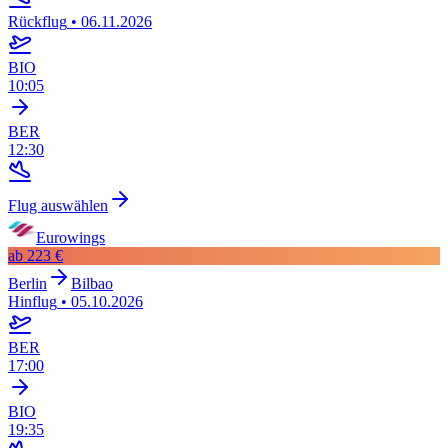
Rückflug
•
06.11.2026
BIO
10:05
BER
12:30
Flug auswählen
Eurowings
ab
223 €
Berlin
Bilbao
Hinflug
•
05.10.2026
BER
17:00
BIO
19:35