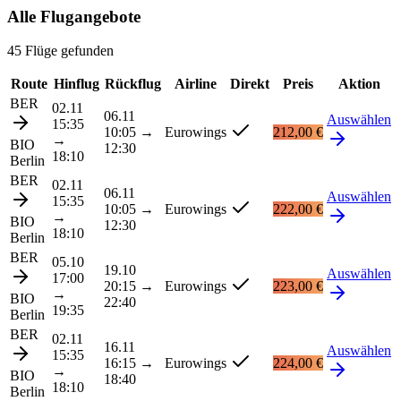
Alle Flugangebote
45 Flüge gefunden
Route
Hinflug
Rückflug
Airline
Direkt
Preis
Aktion
BER
02.11
06.11
Auswählen
15:35
10:05
→
Eurowings
212,00 €
→
BIO
12:30
18:10
Berlin
BER
02.11
06.11
Auswählen
15:35
10:05
→
Eurowings
222,00 €
→
BIO
12:30
18:10
Berlin
BER
05.10
19.10
Auswählen
17:00
20:15
→
Eurowings
223,00 €
→
BIO
22:40
19:35
Berlin
BER
02.11
16.11
Auswählen
15:35
16:15
→
Eurowings
224,00 €
→
BIO
18:40
18:10
Berlin