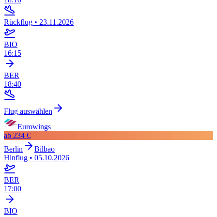
Rückflug
•
23.11.2026
BIO
16:15
BER
18:40
Flug auswählen
Eurowings
ab
234 €
Berlin
Bilbao
Hinflug
•
05.10.2026
BER
17:00
BIO