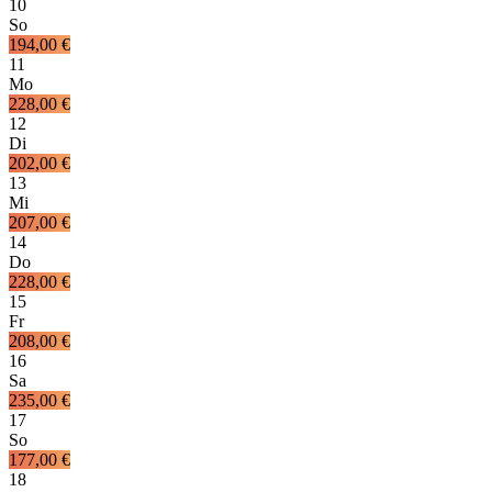
10
So
194,00 €
11
Mo
228,00 €
12
Di
202,00 €
13
Mi
207,00 €
14
Do
228,00 €
15
Fr
208,00 €
16
Sa
235,00 €
17
So
177,00 €
18