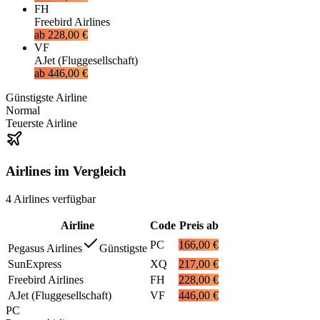
FH
Freebird Airlines
ab
228,00 €
VF
AJet (Fluggesellschaft)
ab
446,00 €
Günstigste Airline
Normal
Teuerste Airline
Airlines im Vergleich
4
Airlines
verfügbar
Airline
Code
Preis ab
PC
166,00 €
Pegasus Airlines
Günstigste
SunExpress
XQ
217,00 €
Freebird Airlines
FH
228,00 €
AJet (Fluggesellschaft)
VF
446,00 €
PC