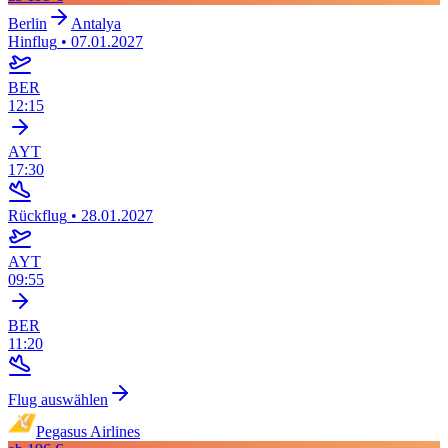
Berlin
Antalya
Hinflug
•
07.01.2027
BER
12:15
AYT
17:30
Rückflug
•
28.01.2027
AYT
09:55
BER
11:20
Flug auswählen
Pegasus Airlines