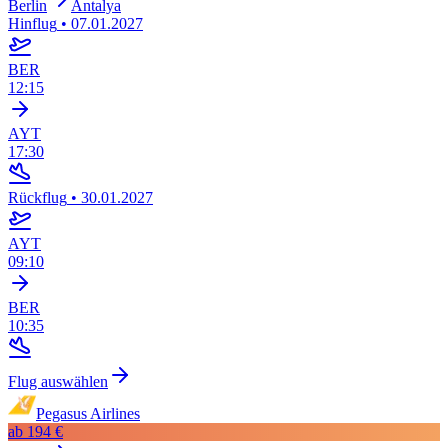
Berlin
Antalya
Hinflug
•
07.01.2027
BER
12:15
AYT
17:30
Rückflug
•
30.01.2027
AYT
09:10
BER
10:35
Flug auswählen
Pegasus Airlines
ab
194 €