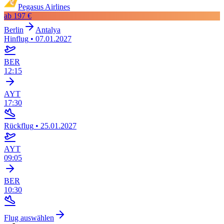
Pegasus Airlines
ab
197 €
Berlin
Antalya
Hinflug
•
07.01.2027
BER
12:15
AYT
17:30
Rückflug
•
25.01.2027
AYT
09:05
BER
10:30
Flug auswählen