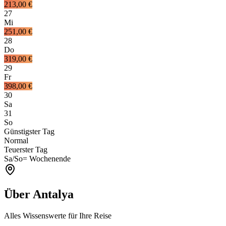
213,00 €
27
Mi
251,00 €
28
Do
319,00 €
29
Fr
398,00 €
30
Sa
31
So
Günstigster Tag
Normal
Teuerster Tag
Sa/So
= Wochenende
Über Antalya
Alles Wissenswerte für Ihre Reise