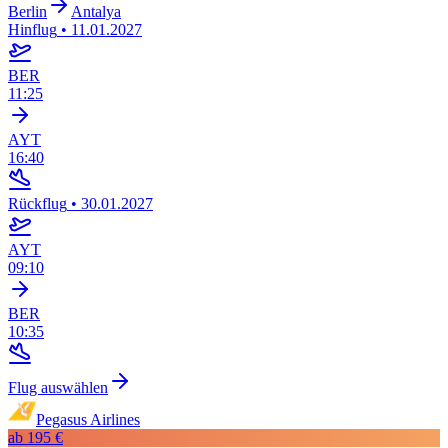
Berlin
Antalya
Hinflug
•
11.01.2027
BER
11:25
AYT
16:40
Rückflug
•
30.01.2027
AYT
09:10
BER
10:35
Flug auswählen
Pegasus Airlines
ab
195 €