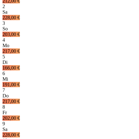
212,00 €
2
Sa
228,00 €
3
So
203,00 €
4
Mo
217,00 €
5
Di
166,00 €
6
Mi
191,00 €
7
Do
217,00 €
8
Fr
202,00 €
9
Sa
228,00 €