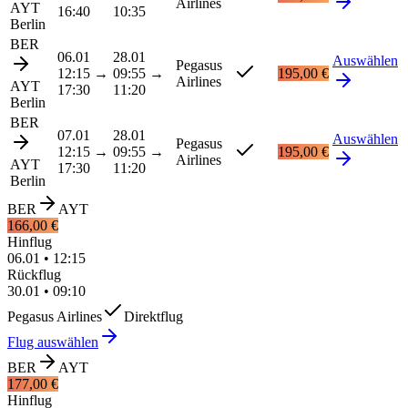
Airlines
AYT
16:40
10:35
Berlin
BER
06.01
28.01
Auswählen
Pegasus
12:15
→
09:55
→
195,00 €
Airlines
AYT
17:30
11:20
Berlin
BER
07.01
28.01
Auswählen
Pegasus
12:15
→
09:55
→
195,00 €
Airlines
AYT
17:30
11:20
Berlin
BER
AYT
166,00 €
Hinflug
06.01
•
12:15
Rückflug
30.01
•
09:10
Pegasus Airlines
Direktflug
Flug auswählen
BER
AYT
177,00 €
Hinflug