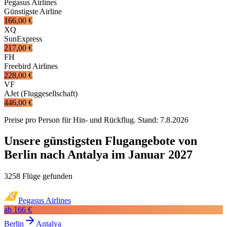
Pegasus Airlines
Günstigste Airline
166,00 €
XQ
SunExpress
217,00 €
FH
Freebird Airlines
228,00 €
VF
AJet (Fluggesellschaft)
446,00 €
Preise pro Person für Hin- und Rückflug. Stand:
7.8.2026
Unsere günstigsten Flugangebote von
Berlin nach Antalya im Januar 2027
3258 Flüge gefunden
Pegasus Airlines
ab
166 €
Berlin
Antalya