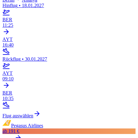
Hinflug
•
18.01.2027
BER
11:25
AYT
16:40
Rückflug
•
30.01.2027
AYT
09:10
BER
10:35
Flug auswählen
Pegasus Airlines
ab
191 €