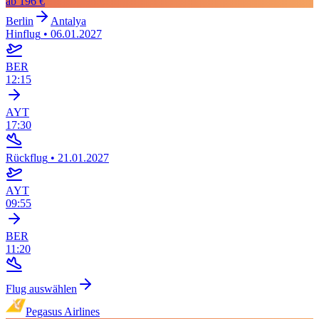
ab
196 €
Berlin
Antalya
Hinflug
•
06.01.2027
BER
12:15
AYT
17:30
Rückflug
•
21.01.2027
AYT
09:55
BER
11:20
Flug auswählen
Pegasus Airlines