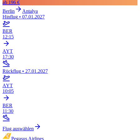
ab
196 €
Berlin
Antalya
Hinflug
•
07.01.2027
BER
12:15
AYT
17:30
Rückflug
•
27.01.2027
AYT
10:05
BER
11:30
Flug auswählen
Pegasus Airlines