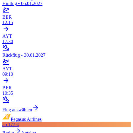
Hinflug
•
06.01.2027
BER
12:15
AYT
17:30
Rückflug
•
30.01.2027
AYT
09:10
BER
10:35
Flug auswählen
Pegasus Airlines
ab
177 €
Berlin
Antalya