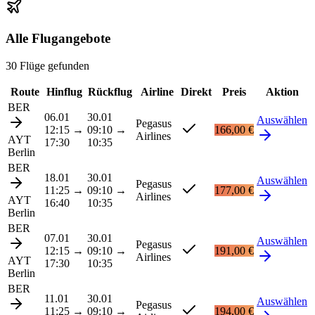
Alle Flugangebote
30 Flüge gefunden
Route
Hinflug
Rückflug
Airline
Direkt
Preis
Aktion
BER
06.01
30.01
Auswählen
Pegasus
12:15
→
09:10
→
166,00 €
Airlines
AYT
17:30
10:35
Berlin
BER
18.01
30.01
Auswählen
Pegasus
11:25
→
09:10
→
177,00 €
Airlines
AYT
16:40
10:35
Berlin
BER
07.01
30.01
Auswählen
Pegasus
12:15
→
09:10
→
191,00 €
Airlines
AYT
17:30
10:35
Berlin
BER
11.01
30.01
Auswählen
Pegasus
11:25
→
09:10
→
194,00 €