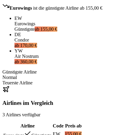
Eurowings
ist die günstigste Airline ab
155,00 €
EW
Eurowings
Günstigste
ab
155,00 €
DE
Condor
ab
170,00 €
YW
Air Nostrum
ab
360,00 €
Günstigste Airline
Normal
Teuerste Airline
Airlines im Vergleich
3
Airlines
verfügbar
Airline
Code
Preis ab
EW
155,00 €