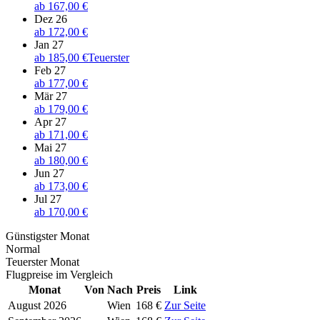
ab
167,00 €
Dez 26
ab
172,00 €
Jan 27
ab
185,00 €
Teuerster
Feb 27
ab
177,00 €
Mär 27
ab
179,00 €
Apr 27
ab
171,00 €
Mai 27
ab
180,00 €
Jun 27
ab
173,00 €
Jul 27
ab
170,00 €
Günstigster Monat
Normal
Teuerster Monat
Flugpreise im Vergleich
Monat
Von
Nach
Preis
Link
August 2026
Wien
168 €
Zur Seite