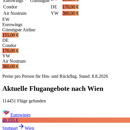
Eurowings
Günstigste
Condor
DE
170,00 €
Air Nostrum
YW
360,00 €
EW
Eurowings
Günstigste Airline
155,00 €
DE
Condor
170,00 €
YW
Air Nostrum
360,00 €
Preise pro Person für Hin- und Rückflug. Stand:
8.8.2026
Aktuelle Flugangebote nach Wien
114451 Flüge gefunden
Eurowings
ab
155 €
Stuttgart
Wien