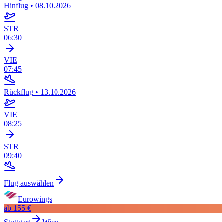
Hinflug
•
08.10.2026
STR
06:30
VIE
07:45
Rückflug
•
13.10.2026
VIE
08:25
STR
09:40
Flug auswählen
Eurowings
ab
155 €
Stuttgart
Wien