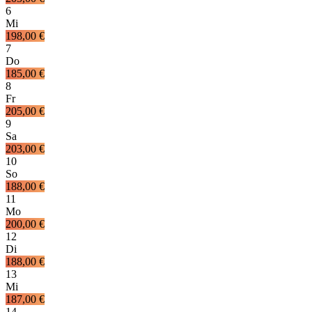
6
Mi
198,00 €
7
Do
185,00 €
8
Fr
205,00 €
9
Sa
203,00 €
10
So
188,00 €
11
Mo
200,00 €
12
Di
188,00 €
13
Mi
187,00 €
14