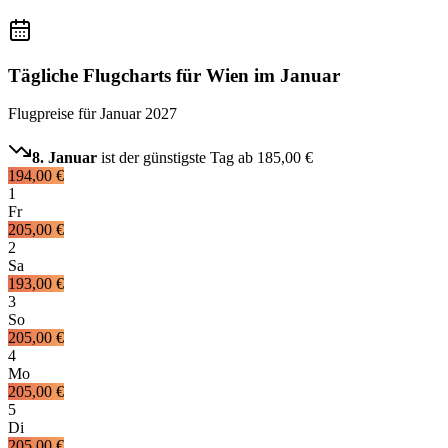
Tägliche Flugcharts für Wien im Januar
Flugpreise für
Januar 2027
8. Januar
ist der günstigste Tag ab
185,00 €
194,00 €
1
Fr
205,00 €
2
Sa
193,00 €
3
So
205,00 €
4
Mo
205,00 €
5
Di
205,00 €