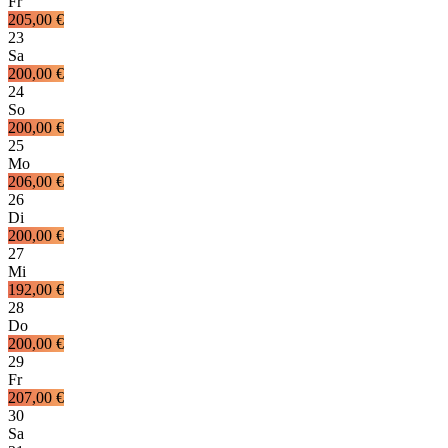
Fr
205,00 €
23
Sa
200,00 €
24
So
200,00 €
25
Mo
206,00 €
26
Di
200,00 €
27
Mi
192,00 €
28
Do
200,00 €
29
Fr
207,00 €
30
Sa