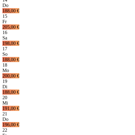
Do
188,00 €
15
Fr
205,00 €
16
Sa
198,00 €
17
So
188,00 €
18
Mo
200,00 €
19
Di
188,00 €
20
Mi
191,00 €
21
Do
196,00 €
22