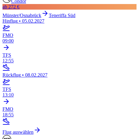
Condor
ab
272 €
Münster/Osnabrück
Teneriffa Süd
Hinflug
•
05.02.2027
FMO
09:00
TFS
12:55
Rückflug
•
08.02.2027
TFS
13:10
FMO
18:55
Flug auswählen