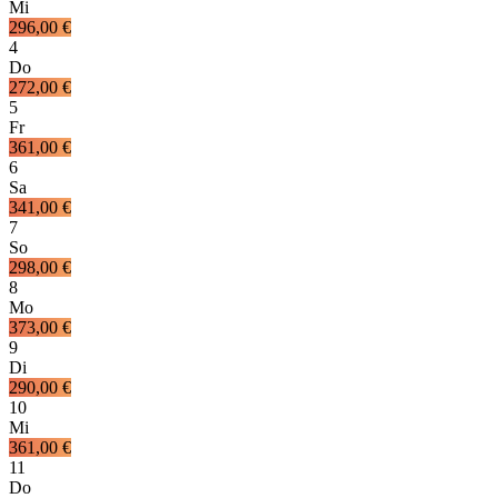
Mi
296,00 €
4
Do
272,00 €
5
Fr
361,00 €
6
Sa
341,00 €
7
So
298,00 €
8
Mo
373,00 €
9
Di
290,00 €
10
Mi
361,00 €
11
Do