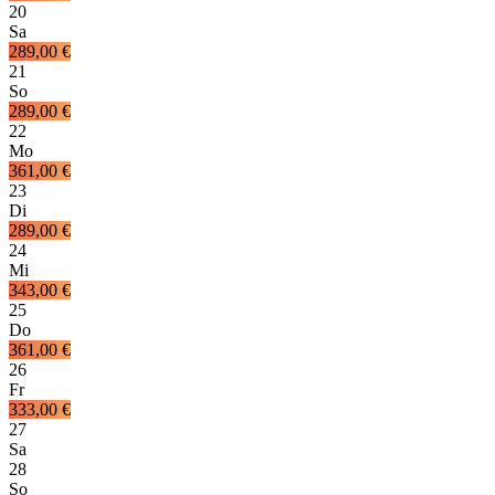
20
Sa
289,00 €
21
So
289,00 €
22
Mo
361,00 €
23
Di
289,00 €
24
Mi
343,00 €
25
Do
361,00 €
26
Fr
333,00 €
27
Sa
28
So