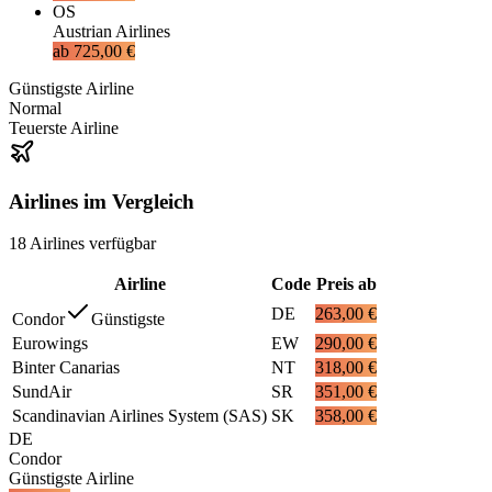
OS
Austrian Airlines
ab
725,00 €
Günstigste Airline
Normal
Teuerste Airline
Airlines im Vergleich
18
Airlines
verfügbar
Airline
Code
Preis ab
DE
263,00 €
Condor
Günstigste
Eurowings
EW
290,00 €
Binter Canarias
NT
318,00 €
SundAir
SR
351,00 €
Scandinavian Airlines System (SAS)
SK
358,00 €
DE
Condor
Günstigste Airline