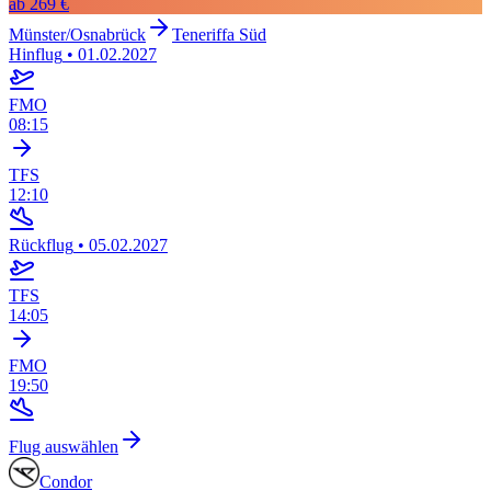
ab
269 €
Münster/Osnabrück
Teneriffa Süd
Hinflug
•
01.02.2027
FMO
08:15
TFS
12:10
Rückflug
•
05.02.2027
TFS
14:05
FMO
19:50
Flug auswählen
Condor