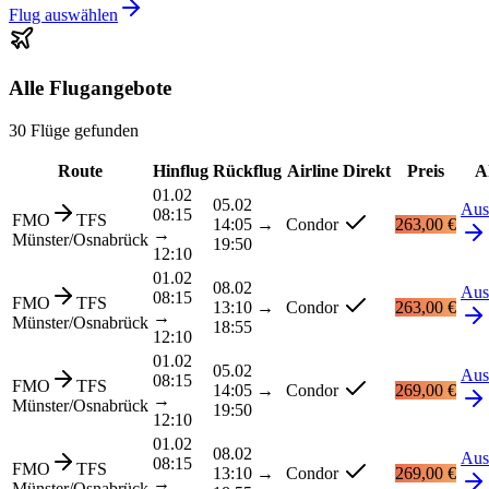
Flug auswählen
Alle Flugangebote
30 Flüge gefunden
Route
Hinflug
Rückflug
Airline
Direkt
Preis
A
01.02
05.02
Aus
08:15
FMO
TFS
14:05
→
Condor
263,00 €
→
Münster/Osnabrück
19:50
12:10
01.02
08.02
Aus
08:15
FMO
TFS
13:10
→
Condor
263,00 €
→
Münster/Osnabrück
18:55
12:10
01.02
05.02
Aus
08:15
FMO
TFS
14:05
→
Condor
269,00 €
→
Münster/Osnabrück
19:50
12:10
01.02
08.02
Aus
08:15
FMO
TFS
13:10
→
Condor
269,00 €
→
Münster/Osnabrück