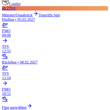
Condor
ab
279 €
Münster/Osnabrück
Teneriffa Süd
Hinflug
•
05.02.2027
FMO
09:00
TFS
12:55
Rückflug
•
08.02.2027
TFS
13:10
FMO
18:55
Flug auswählen