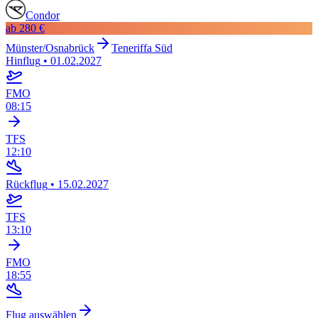
Condor
ab
280 €
Münster/Osnabrück
Teneriffa Süd
Hinflug
•
01.02.2027
FMO
08:15
TFS
12:10
Rückflug
•
15.02.2027
TFS
13:10
FMO
18:55
Flug auswählen