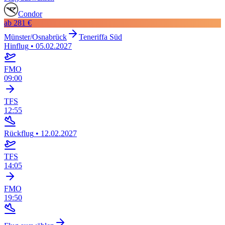
Condor
ab
281 €
Münster/Osnabrück
Teneriffa Süd
Hinflug
•
05.02.2027
FMO
09:00
TFS
12:55
Rückflug
•
12.02.2027
TFS
14:05
FMO
19:50