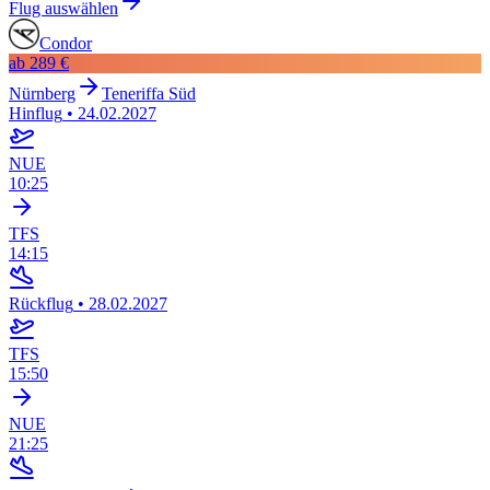
Flug auswählen
Condor
ab
289 €
Nürnberg
Teneriffa Süd
Hinflug
•
24.02.2027
NUE
10:25
TFS
14:15
Rückflug
•
28.02.2027
TFS
15:50
NUE
21:25