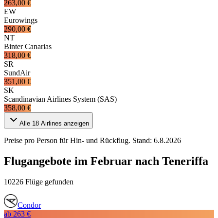
263,00 €
EW
Eurowings
290,00 €
NT
Binter Canarias
318,00 €
SR
SundAir
351,00 €
SK
Scandinavian Airlines System (SAS)
358,00 €
Alle
18
Airlines anzeigen
Preise pro Person für Hin- und Rückflug. Stand:
6.8.2026
Flugangebote im Februar nach Teneriffa
10226 Flüge gefunden
Condor
ab
263 €