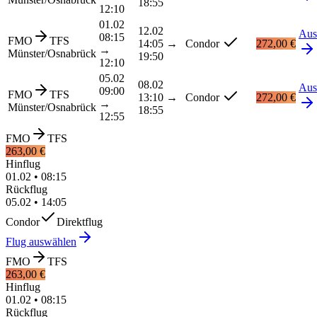
18:55
12:10
01.02
12.02
Aus
08:15
FMO
TFS
14:05
→
Condor
272,00 €
→
Münster/Osnabrück
19:50
12:10
05.02
08.02
Aus
09:00
FMO
TFS
13:10
→
Condor
272,00 €
→
Münster/Osnabrück
18:55
12:55
FMO
TFS
263,00 €
Hinflug
01.02
•
08:15
Rückflug
05.02
•
14:05
Condor
Direktflug
Flug auswählen
FMO
TFS
263,00 €
Hinflug
01.02
•
08:15
Rückflug