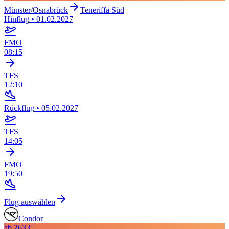
Münster/Osnabrück
Teneriffa Süd
Hinflug
•
01.02.2027
FMO
08:15
TFS
12:10
Rückflug
•
05.02.2027
TFS
14:05
FMO
19:50
Flug auswählen
Condor
ab
263 €