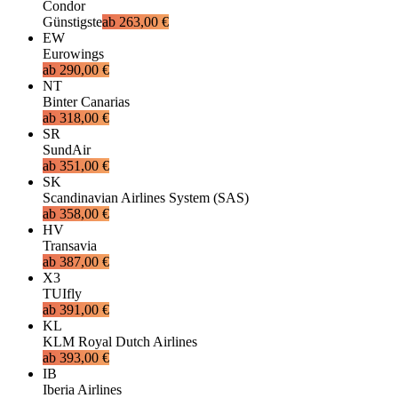
Condor
Günstigste
ab
263,00 €
EW
Eurowings
ab
290,00 €
NT
Binter Canarias
ab
318,00 €
SR
SundAir
ab
351,00 €
SK
Scandinavian Airlines System (SAS)
ab
358,00 €
HV
Transavia
ab
387,00 €
X3
TUIfly
ab
391,00 €
KL
KLM Royal Dutch Airlines
ab
393,00 €
IB
Iberia Airlines