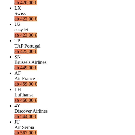
ab
420,00 €
LX
Swiss
ab
422,00 €
U2
easyJet
ab
423,00 €
TP
TAP Portugal
ab
425,00 €
SN
Brussels Airlines
ab
449,00 €
AF
Air France
ab
459,00 €
LH
Lufthansa
ab
460,00 €
4Y
Discover Airlines
ab
544,00 €
JU
Air Serbia
ab
567,00 €