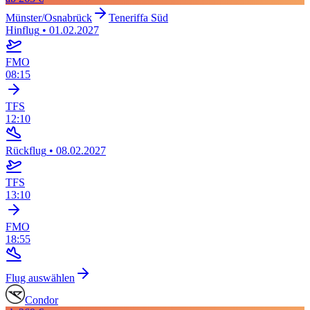
Münster/Osnabrück
Teneriffa Süd
Hinflug
•
01.02.2027
FMO
08:15
TFS
12:10
Rückflug
•
08.02.2027
TFS
13:10
FMO
18:55
Flug auswählen
Condor