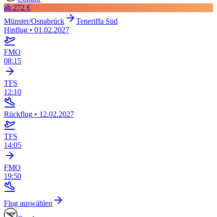
ab
272 €
Münster/Osnabrück
Teneriffa Süd
Hinflug
•
01.02.2027
FMO
08:15
TFS
12:10
Rückflug
•
12.02.2027
TFS
14:05
FMO
19:50
Flug auswählen