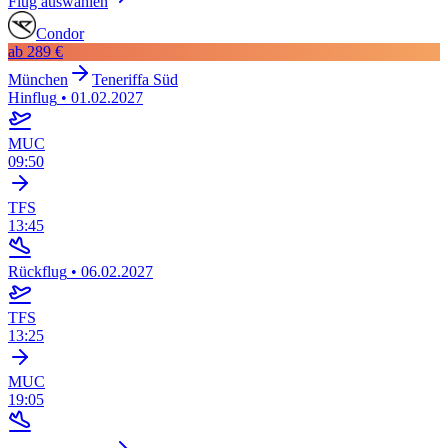
Flug auswählen
Condor
ab
289 €
München
Teneriffa Süd
Hinflug
•
01.02.2027
MUC
09:50
TFS
13:45
Rückflug
•
06.02.2027
TFS
13:25
MUC
19:05