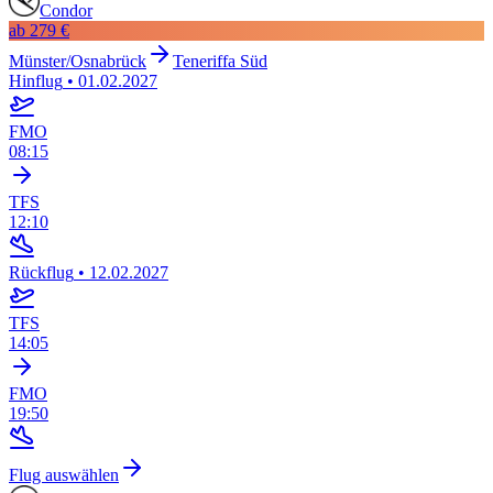
Condor
ab
279 €
Münster/Osnabrück
Teneriffa Süd
Hinflug
•
01.02.2027
FMO
08:15
TFS
12:10
Rückflug
•
12.02.2027
TFS
14:05
FMO
19:50
Flug auswählen