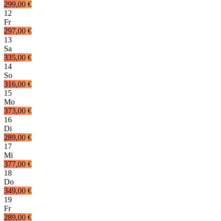
299,00 €
12
Fr
297,00 €
13
Sa
335,00 €
14
So
316,00 €
15
Mo
373,00 €
16
Di
289,00 €
17
Mi
377,00 €
18
Do
349,00 €
19
Fr
289,00 €