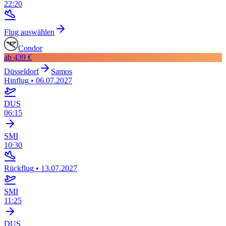
22:20
Flug auswählen
Condor
ab
439 €
Düsseldorf
Samos
Hinflug
•
06.07.2027
DUS
06:15
SMI
10:30
Rückflug
•
13.07.2027
SMI
11:25
DUS