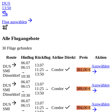
DUS
13:50
Flug auswählen
Alle Flugangebote
30 Flüge gefunden
Route
Hinflug
Rückflug
Airline
Direkt
Preis
Aktion
06.07
13.07
Auswählen
DUS
06:15
11:25
→
Condor
361,00 €
SMI
→
13:50
Düsseldorf
10:30
06.07
13.07
Auswählen
DUS
06:15
11:25
→
Condor
389,00 €
SMI
→
13:50
Düsseldorf
10:30
06.07
13.07
Auswählen
DUS
06:15
11:25
→
Condor
394,00 €
SMI
→