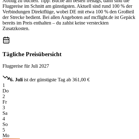
Abflug zu buchen. Tipp: Buche am besten freitags, dann sind die
Flugpreise im Schnitt am günstigsten. Aktuell sind rund 100 % der
Verbindungen Direktflüge, wobei DE mit etwa 100 % den Großteil
der Strecke bedient. Bei allen Angeboten auf mcflight.de ist Gepäck
bereits im Preis enthalten – du zahlst keine versteckten
Zusatzkosten.
Tägliche Preisübersicht
Flugpreise für
Juli 2027
6. Juli
ist der günstigste Tag ab
361,00 €
1
Do
2
Fr
3
Sa
4
So
5
Mo