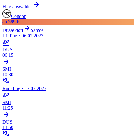
Flug auswählen
Condor
ab
389 €
Düsseldorf
Samos
Hinflug
•
06.07.2027
DUS
06:15
SMI
10:30
Rückflug
•
13.07.2027
SMI
11:25
DUS
13:50