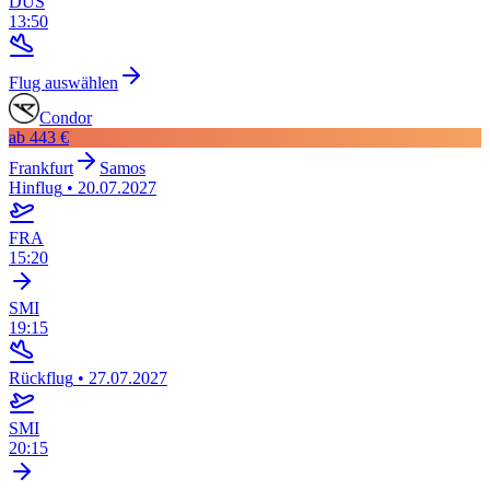
DUS
13:50
Flug auswählen
Condor
ab
443 €
Frankfurt
Samos
Hinflug
•
20.07.2027
FRA
15:20
SMI
19:15
Rückflug
•
27.07.2027
SMI
20:15