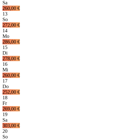
Sa
260,00 €
13
So
272,00 €
14
Mo
286,00 €
15
Di
278,00 €
16
Mi
260,00 €
17
Do
252,00 €
18
Fr
269,00 €
19
Sa
303,00 €
20
So