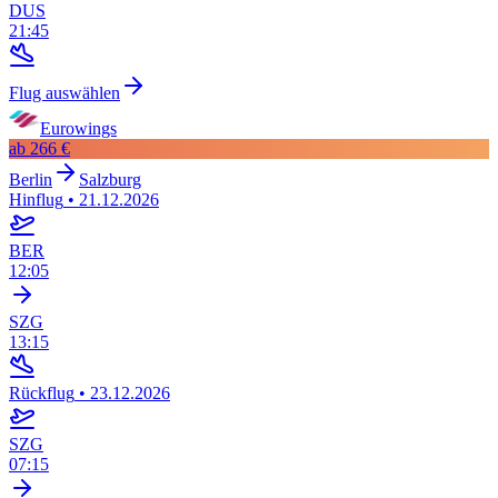
DUS
21:45
Flug auswählen
Eurowings
ab
266 €
Berlin
Salzburg
Hinflug
•
21.12.2026
BER
12:05
SZG
13:15
Rückflug
•
23.12.2026
SZG
07:15