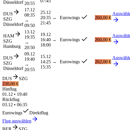
07:45
Düsseldorf
20:55
17.12
25.12
Auswähl
DUS
08:35
20:35
→
Eurowings
260,00 €
SZG
→
21:45
Düsseldorf
09:50
13.12
19.12
Auswähl
HAM
19:35
16:40
→
Eurowings
260,00 €
SZG
→
18:00
Hamburg
20:50
09.12
15.12
Auswähl
DUS
19:40
14:25
→
Eurowings
262,00 €
SZG
→
15:35
Düsseldorf
20:55
DUS
SZG
230,00 €
Hinflug
01.12
•
19:40
Rückflug
03.12
•
06:35
Eurowings
Direktflug
Flug auswählen
BER
SZG