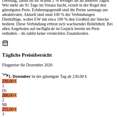
Dienstag, zahlst du im Schnitt 2 % weniger als an anderen Tagen.
Wer mehr als 91 Tage im Voraus bucht, erzielt in der Regel den
günstigsten Preis. Erfahrungsgemäß sind die Preise samstags am
attraktivsten. Aktuell sind rund 100 % der Verbindungen
Direktflüge, wobei EW mit etwa 100 % den Großteil der Strecke
bedient. Diese Verbindung erfreut sich wachsender Beliebtheit. Bei
allen Angeboten auf mcflight.de ist Gepäck bereits im Preis
enthalten – du zahlst keine versteckten Zusatzkosten.
Tägliche Preisübersicht
Flugpreise für
Dezember 2026
1. Dezember
ist der günstigste Tag ab
230,00 €
230,00 €
1
Di
266,00 €
2
Mi
272,00 €
3