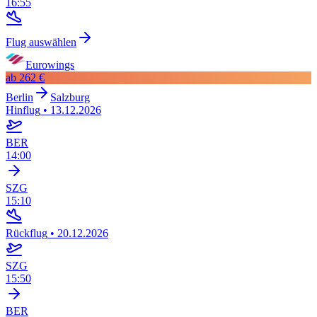
16:55
Flug auswählen
Eurowings
ab
262 €
Berlin
Salzburg
Hinflug
•
13.12.2026
BER
14:00
SZG
15:10
Rückflug
•
20.12.2026
SZG
15:50
BER