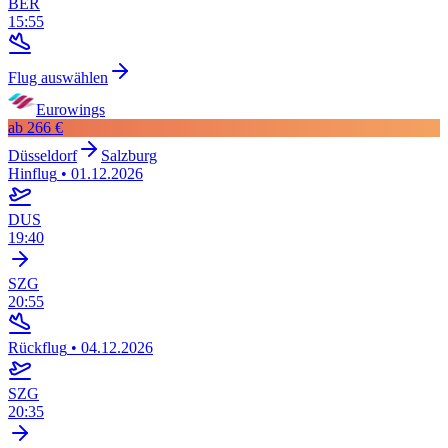
BER
15:55
Flug auswählen
Eurowings
ab
266 €
Düsseldorf
Salzburg
Hinflug
•
01.12.2026
DUS
19:40
SZG
20:55
Rückflug
•
04.12.2026
SZG
20:35