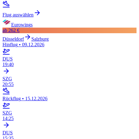
Flug auswählen
Eurowings
ab
262 €
Düsseldorf
Salzburg
Hinflug
•
09.12.2026
DUS
19:40
SZG
20:55
Rückflug
•
15.12.2026
SZG
14:25
DUS
15:35