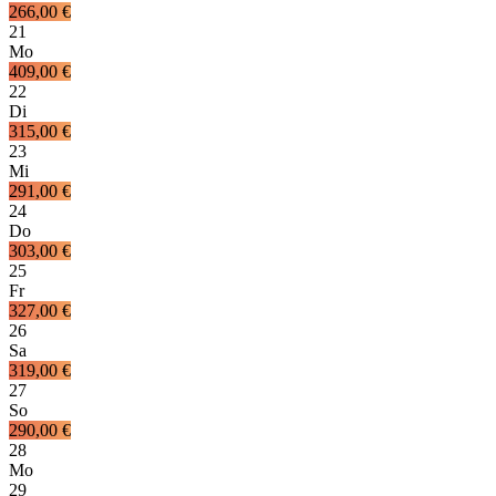
266,00 €
21
Mo
409,00 €
22
Di
315,00 €
23
Mi
291,00 €
24
Do
303,00 €
25
Fr
327,00 €
26
Sa
319,00 €
27
So
290,00 €
28
Mo
29