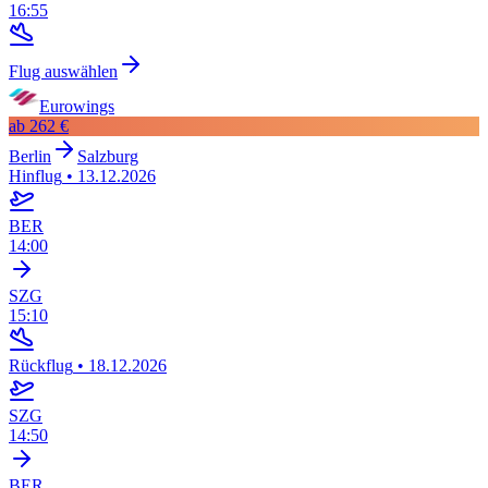
16:55
Flug auswählen
Eurowings
ab
262 €
Berlin
Salzburg
Hinflug
•
13.12.2026
BER
14:00
SZG
15:10
Rückflug
•
18.12.2026
SZG
14:50
BER