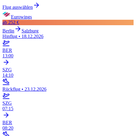
Flug auswählen
Eurowings
ab
252 €
Berlin
Salzburg
Hinflug
•
18.12.2026
BER
13:00
SZG
14:10
Rückflug
•
23.12.2026
SZG
07:15
BER
08:20