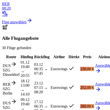
BER
08:20
Flug auswählen
Alle Flugangebote
30 Flüge gefunden
Route
Hinflug
Rückflug
Airline
Direkt
Preis
Aktion
01.12
03.12
Auswähl
DUS
19:40
06:35
→
Eurowings
230,00 €
SZG
→
07:45
Düsseldorf
20:55
18.12
23.12
Auswähl
BER
13:00
07:15
→
Eurowings
252,00 €
SZG
→
08:20
Berlin
14:10
09.12
17.12
Auswähl
DUS
19:40
06:35
→
Eurowings
260,00 €
SZG
→