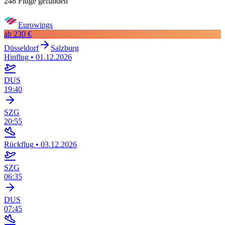
248 Flüge gefunden
Eurowings
ab
230 €
Düsseldorf
Salzburg
Hinflug
•
01.12.2026
DUS
19:40
SZG
20:55
Rückflug
•
03.12.2026
SZG
06:35
DUS
07:45