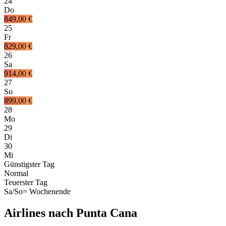
24
Do
849,00 €
25
Fr
829,00 €
26
Sa
914,00 €
27
So
899,00 €
28
Mo
29
Di
30
Mi
Günstigster Tag
Normal
Teuerster Tag
Sa/So
= Wochenende
Airlines nach Punta Cana