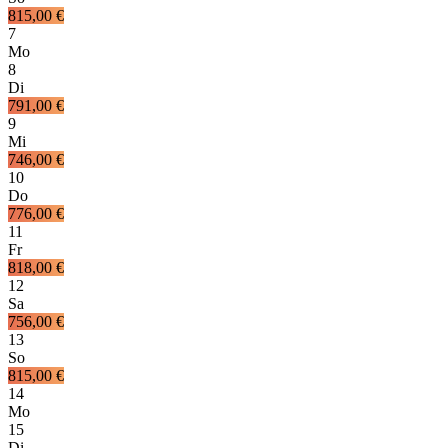
815,00 €
7
Mo
8
Di
791,00 €
9
Mi
746,00 €
10
Do
776,00 €
11
Fr
818,00 €
12
Sa
756,00 €
13
So
815,00 €
14
Mo
15
Di