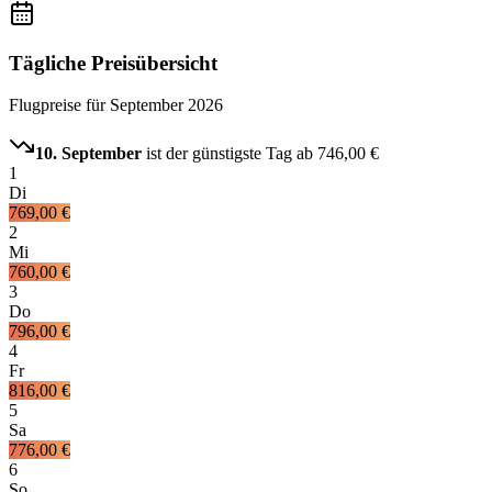
Tägliche Preisübersicht
Flugpreise für
September 2026
10. September
ist der günstigste Tag ab
746,00 €
1
Di
769,00 €
2
Mi
760,00 €
3
Do
796,00 €
4
Fr
816,00 €
5
Sa
776,00 €
6
So