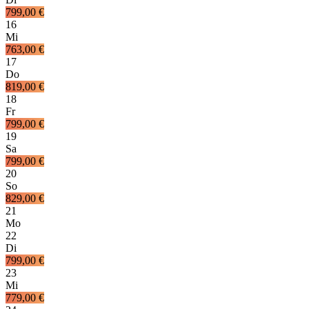
799,00 €
16
Mi
763,00 €
17
Do
819,00 €
18
Fr
799,00 €
19
Sa
799,00 €
20
So
829,00 €
21
Mo
22
Di
799,00 €
23
Mi
779,00 €