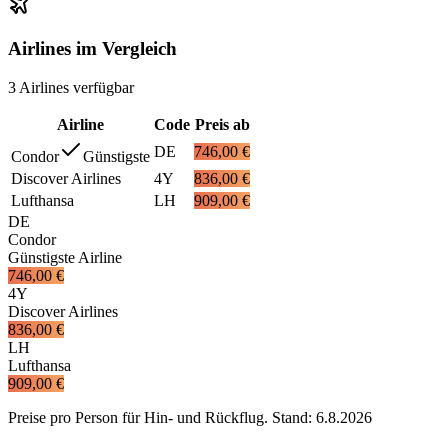
Airlines im Vergleich
3
Airlines
verfügbar
Airline
Code
Preis ab
DE
746,00 €
Condor
Günstigste
Discover Airlines
4Y
836,00 €
Lufthansa
LH
909,00 €
DE
Condor
Günstigste Airline
746,00 €
4Y
Discover Airlines
836,00 €
LH
Lufthansa
909,00 €
Preise pro Person für Hin- und Rückflug. Stand:
6.8.2026