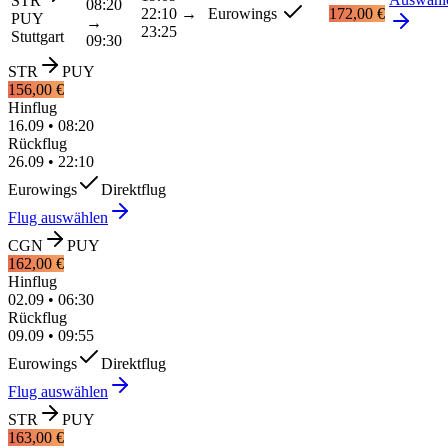
STR
08:20
22:10
→
Eurowings
172,00 €
PUY
→
23:25
Stuttgart
09:30
STR
PUY
156,00 €
Hinflug
16.09
•
08:20
Rückflug
26.09
•
22:10
Eurowings
Direktflug
Flug auswählen
CGN
PUY
162,00 €
Hinflug
02.09
•
06:30
Rückflug
09.09
•
09:55
Eurowings
Direktflug
Flug auswählen
STR
PUY
163,00 €