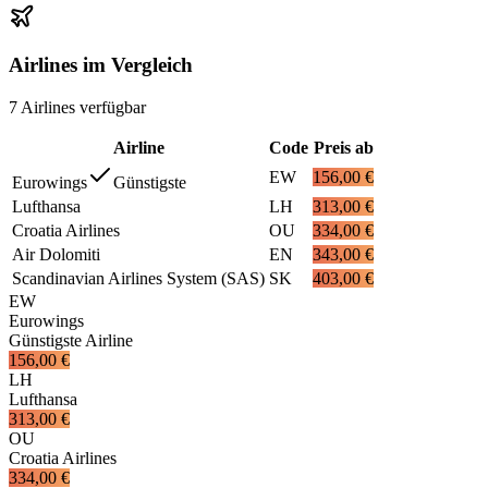
Airlines im Vergleich
7
Airlines
verfügbar
Airline
Code
Preis ab
EW
156,00 €
Eurowings
Günstigste
Lufthansa
LH
313,00 €
Croatia Airlines
OU
334,00 €
Air Dolomiti
EN
343,00 €
Scandinavian Airlines System (SAS)
SK
403,00 €
EW
Eurowings
Günstigste Airline
156,00 €
LH
Lufthansa
313,00 €
OU
Croatia Airlines
334,00 €