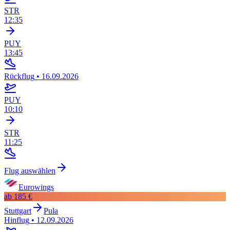
STR
12:35
PUY
13:45
Rückflug
•
16.09.2026
PUY
10:10
STR
11:25
Flug auswählen
Eurowings
ab
185 €
Stuttgart
Pula
Hinflug
•
12.09.2026