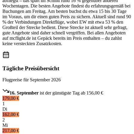
abfliegst – das spart im Schnitt rund 16 % gegenüber anderen
Wochentagen. Die besten Angebote findest du erfahrungsgemäß bei
Buchungen am Freitag. Am besten buchst du etwa 15 bis 30 Tage
im Voraus, um dir einen guten Preis zu sichern. Aktuell sind rund 90
% der Verbindungen Direktflüge, wobei EW mit etwa 53 % den
Großteil der Strecke bedient. Diese Strecke ist aktuell sehr gefragt,
gute Angebote sind daher schnell vergriffen. Bei allen Angeboten
auf mcflight.de ist Gepäck bereits im Preis enthalten – du zahlst
keine versteckten Zusatzkosten.
Tägliche Preisübersicht
Flugpreise für
September 2026
16. September
ist der günstigste Tag ab
156,00 €
179,00 €
1
Di
162,00 €
2
Mi
217,00 €