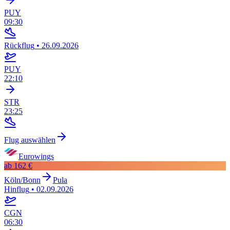
PUY
09:30
Rückflug
•
26.09.2026
PUY
22:10
STR
23:25
Flug auswählen
Eurowings
ab
162 €
Köln/Bonn
Pula
Hinflug
•
02.09.2026
CGN
06:30