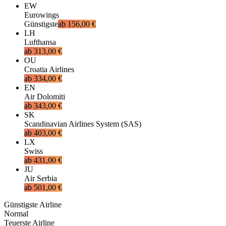
EW
Eurowings
Günstigste
ab
156,00 €
LH
Lufthansa
ab
313,00 €
OU
Croatia Airlines
ab
334,00 €
EN
Air Dolomiti
ab
343,00 €
SK
Scandinavian Airlines System (SAS)
ab
403,00 €
LX
Swiss
ab
431,00 €
JU
Air Serbia
ab
501,00 €
Günstigste Airline
Normal
Teuerste Airline