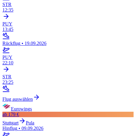
STR
12:35
PUY
13:45
Rückflug
•
19.09.2026
PUY
22:10
STR
23:25
Flug auswählen
Eurowings
ab
179 €
Stuttgart
Pula
Hinflug
•
09.09.2026