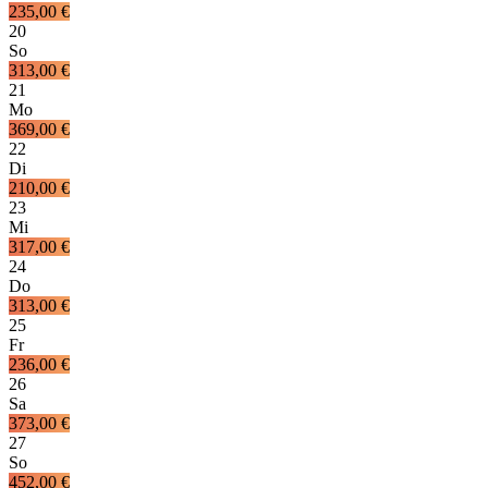
235,00 €
20
So
313,00 €
21
Mo
369,00 €
22
Di
210,00 €
23
Mi
317,00 €
24
Do
313,00 €
25
Fr
236,00 €
26
Sa
373,00 €
27
So
452,00 €