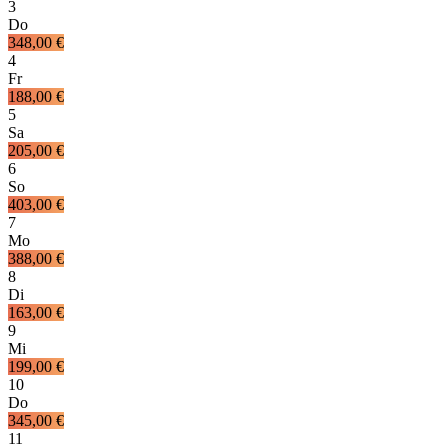
3
Do
348,00 €
4
Fr
188,00 €
5
Sa
205,00 €
6
So
403,00 €
7
Mo
388,00 €
8
Di
163,00 €
9
Mi
199,00 €
10
Do
345,00 €
11