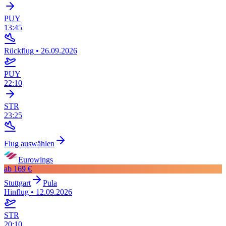
PUY
13:45
Rückflug
•
26.09.2026
PUY
22:10
STR
23:25
Flug auswählen
Eurowings
ab
169 €
Stuttgart
Pula
Hinflug
•
12.09.2026
STR
20:10