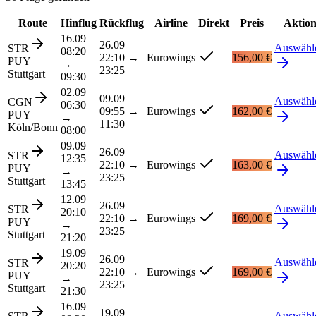
Route
Hinflug
Rückflug
Airline
Direkt
Preis
Aktio
16.09
26.09
Auswähl
STR
08:20
22:10
→
Eurowings
156,00 €
PUY
→
23:25
Stuttgart
09:30
02.09
09.09
Auswähl
CGN
06:30
09:55
→
Eurowings
162,00 €
PUY
→
11:30
Köln/Bonn
08:00
09.09
26.09
Auswähl
STR
12:35
22:10
→
Eurowings
163,00 €
PUY
→
23:25
Stuttgart
13:45
12.09
26.09
Auswähl
STR
20:10
22:10
→
Eurowings
169,00 €
PUY
→
23:25
Stuttgart
21:20
19.09
26.09
Auswähl
STR
20:20
22:10
→
Eurowings
169,00 €
PUY
→
23:25
Stuttgart
21:30
16.09
19.09
Auswähl