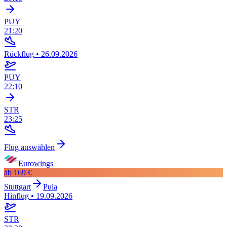
PUY
21:20
Rückflug
•
26.09.2026
PUY
22:10
STR
23:25
Flug auswählen
Eurowings
ab
169 €
Stuttgart
Pula
Hinflug
•
19.09.2026
STR