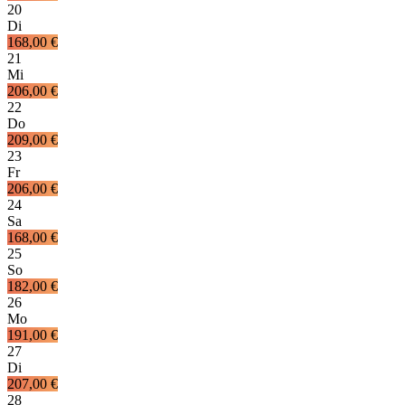
20
Di
168,00 €
21
Mi
206,00 €
22
Do
209,00 €
23
Fr
206,00 €
24
Sa
168,00 €
25
So
182,00 €
26
Mo
191,00 €
27
Di
207,00 €
28