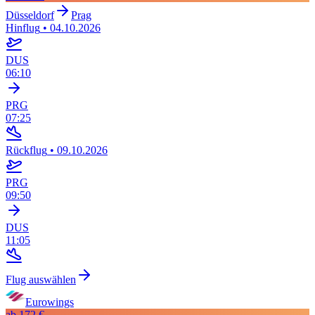
Düsseldorf
Prag
Hinflug
•
04.10.2026
DUS
06:10
PRG
07:25
Rückflug
•
09.10.2026
PRG
09:50
DUS
11:05
Flug auswählen
Eurowings
ab
172 €