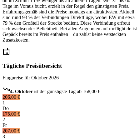
du im Schnitt 15 % weniger als an anderen Tagen. Wer 31 bis 60
Tage im Voraus bucht, erzielt in der Regel den günstigsten Preis.
Erfahrungsgemäß sind die Preise montags am attraktivsten. Aktuell
sind rund 93 % der Verbindungen Direktflüge, wobei EW mit etwa
79 % den Großteil der Strecke bedient. Diese Verbindung erfreut
sich wachsender Beliebtheit. Bei allen Angeboten auf mcflight.de ist
Gepäck bereits im Preis enthalten – du zahlst keine versteckten
Zusatzkosten.
Tägliche Preisübersicht
Flugpreise für
Oktober 2026
4. Oktober
ist der günstigste Tag ab
168,00 €
206,00 €
1
Do
175,00 €
2
Fr
207,00 €
3