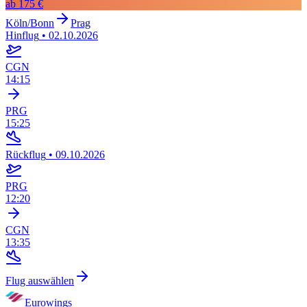
ab
175 €
Köln/Bonn
Prag
Hinflug
•
02.10.2026
CGN
14:15
PRG
15:25
Rückflug
•
09.10.2026
PRG
12:20
CGN
13:35
Flug auswählen
Eurowings