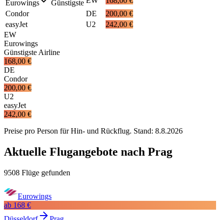
EW
168,00 €
Eurowings
Günstigste
Condor
DE
200,00 €
easyJet
U2
242,00 €
EW
Eurowings
Günstigste Airline
168,00 €
DE
Condor
200,00 €
U2
easyJet
242,00 €
Preise pro Person für Hin- und Rückflug. Stand:
8.8.2026
Aktuelle Flugangebote nach Prag
9508 Flüge gefunden
Eurowings
ab
168 €
Düsseldorf
Prag