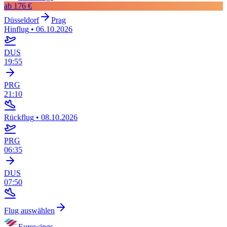
ab
176 €
Düsseldorf
Prag
Hinflug
•
06.10.2026
DUS
19:55
PRG
21:10
Rückflug
•
08.10.2026
PRG
06:35
DUS
07:50
Flug auswählen
Eurowings