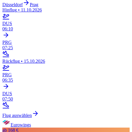
Düsseldorf
Prag
Hinflug
•
11.10.2026
DUS
06:10
PRG
07:25
Rückflug
•
15.10.2026
PRG
06:35
DUS
07:50
Flug auswählen
Eurowings
ab
168 €