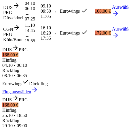
04.10
09.10
Auswähl
DUS
06:10
09:50
→
Eurowings
168,00 €
PRG
→
11:05
Düsseldorf
07:25
11.10
16.10
Auswähl
CGN
14:45
16:20
→
Eurowings
172,00 €
PRG
→
17:35
Köln/Bonn
15:55
DUS
PRG
168,00 €
Hinflug
04.10
•
06:10
Rückflug
08.10
•
06:35
Eurowings
Direktflug
Flug auswählen
DUS
PRG
168,00 €
Hinflug
25.10
•
18:50
Rückflug
29.10
•
09:00