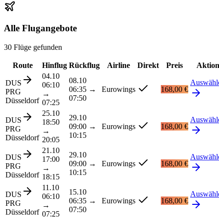
Alle Flugangebote
30 Flüge gefunden
Route
Hinflug
Rückflug
Airline
Direkt
Preis
Aktio
04.10
08.10
Auswähl
DUS
06:10
06:35
→
Eurowings
168,00 €
PRG
→
07:50
Düsseldorf
07:25
25.10
29.10
Auswähl
DUS
18:50
09:00
→
Eurowings
168,00 €
PRG
→
10:15
Düsseldorf
20:05
21.10
29.10
Auswähl
DUS
17:00
09:00
→
Eurowings
168,00 €
PRG
→
10:15
Düsseldorf
18:15
11.10
15.10
Auswähl
DUS
06:10
06:35
→
Eurowings
168,00 €
PRG
→
07:50
Düsseldorf
07:25