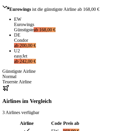
Eurowings
ist die günstigste Airline ab
168,00 €
EW
Eurowings
Günstigste
ab
168,00 €
DE
Condor
ab
200,00 €
U2
easyJet
ab
242,00 €
Günstigste Airline
Normal
Teuerste Airline
Airlines im Vergleich
3
Airlines
verfügbar
Airline
Code
Preis ab