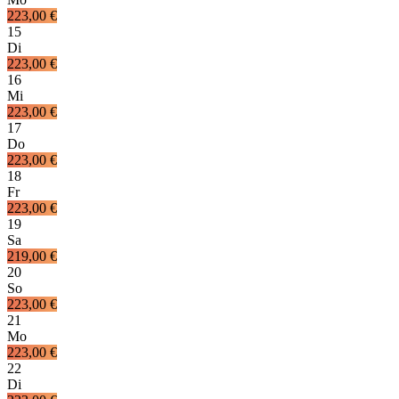
223,00 €
15
Di
223,00 €
16
Mi
223,00 €
17
Do
223,00 €
18
Fr
223,00 €
19
Sa
219,00 €
20
So
223,00 €
21
Mo
223,00 €
22
Di