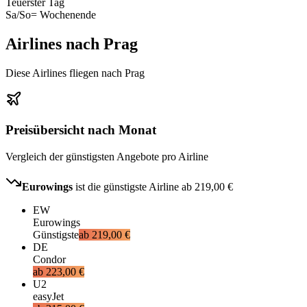
Teuerster Tag
Sa/So
= Wochenende
Airlines nach Prag
Diese Airlines fliegen nach Prag
Preisübersicht nach Monat
Vergleich der günstigsten Angebote pro Airline
Eurowings
ist die günstigste Airline ab
219,00 €
EW
Eurowings
Günstigste
ab
219,00 €
DE
Condor
ab
223,00 €
U2
easyJet