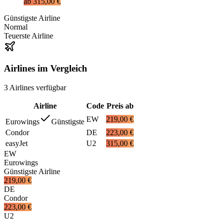
ab
315,00 €
Günstigste Airline
Normal
Teuerste Airline
Airlines im Vergleich
3
Airlines
verfügbar
Airline
Code
Preis ab
EW
219,00 €
Eurowings
Günstigste
Condor
DE
223,00 €
easyJet
U2
315,00 €
EW
Eurowings
Günstigste Airline
219,00 €
DE
Condor
223,00 €
U2