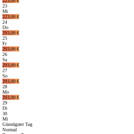
223,00 €
23
Mi
223,00 €
24
Do
293,00 €
25
Fr
293,00 €
26
Sa
293,00 €
27
So
293,00 €
28
Mo
293,00 €
29
Di
30
Mi
Günstigster Tag
Normal