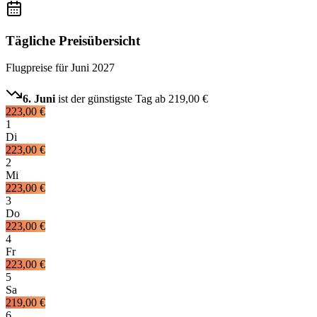
Tägliche Preisübersicht
Flugpreise für
Juni 2027
6. Juni
ist der günstigste Tag ab
219,00 €
223,00 €
1
Di
223,00 €
2
Mi
223,00 €
3
Do
223,00 €
4
Fr
223,00 €
5
Sa
219,00 €
6