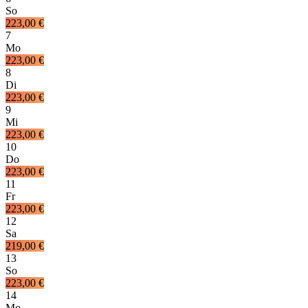
So
223,00 €
7
Mo
223,00 €
8
Di
223,00 €
9
Mi
223,00 €
10
Do
223,00 €
11
Fr
223,00 €
12
Sa
219,00 €
13
So
223,00 €
14
Mo