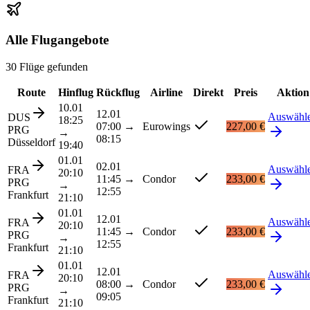
Alle Flugangebote
30 Flüge gefunden
Route
Hinflug
Rückflug
Airline
Direkt
Preis
Aktion
10.01
12.01
Auswähl
DUS
18:25
07:00
→
Eurowings
227,00 €
PRG
→
08:15
Düsseldorf
19:40
01.01
02.01
Auswähl
FRA
20:10
11:45
→
Condor
233,00 €
PRG
→
12:55
Frankfurt
21:10
01.01
12.01
Auswähl
FRA
20:10
11:45
→
Condor
233,00 €
PRG
→
12:55
Frankfurt
21:10
01.01
12.01
Auswähl
FRA
20:10
08:00
→
Condor
233,00 €
PRG
→
09:05
Frankfurt
21:10