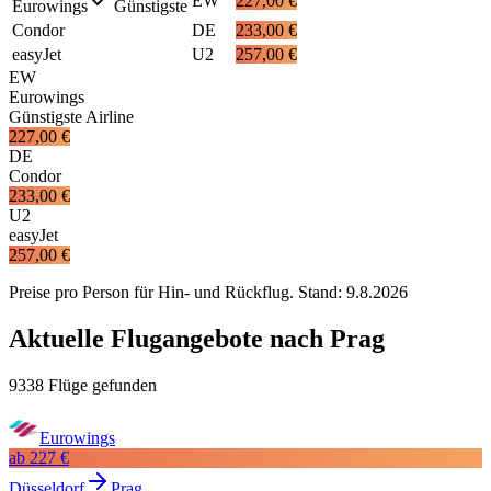
EW
227,00 €
Eurowings
Günstigste
Condor
DE
233,00 €
easyJet
U2
257,00 €
EW
Eurowings
Günstigste Airline
227,00 €
DE
Condor
233,00 €
U2
easyJet
257,00 €
Preise pro Person für Hin- und Rückflug. Stand:
9.8.2026
Aktuelle Flugangebote nach Prag
9338 Flüge gefunden
Eurowings
ab
227 €
Düsseldorf
Prag