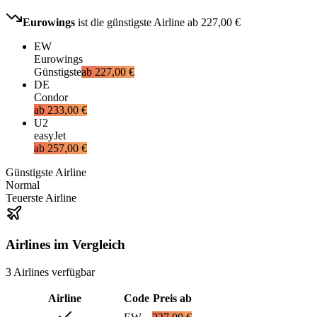
Eurowings
ist die günstigste Airline ab
227,00 €
EW
Eurowings
Günstigste
ab
227,00 €
DE
Condor
ab
233,00 €
U2
easyJet
ab
257,00 €
Günstigste Airline
Normal
Teuerste Airline
Airlines im Vergleich
3
Airlines
verfügbar
Airline
Code
Preis ab