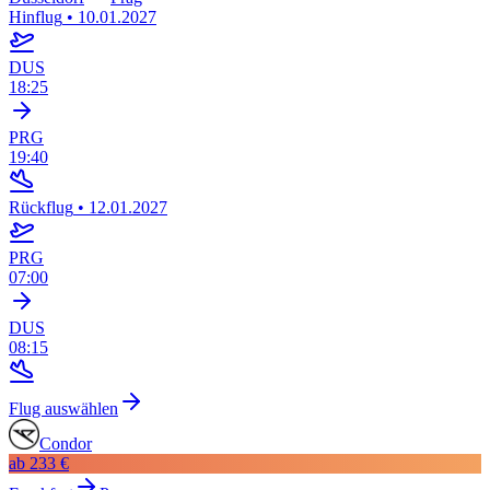
Hinflug
•
10.01.2027
DUS
18:25
PRG
19:40
Rückflug
•
12.01.2027
PRG
07:00
DUS
08:15
Flug auswählen
Condor
ab
233 €