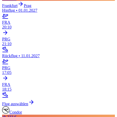
Frankfurt
Prag
Hinflug
•
01.01.2027
FRA
20:10
PRG
21:10
Rückflug
•
11.01.2027
PRG
17:05
FRA
18:15
Flug auswählen
Condor
ab
233 €