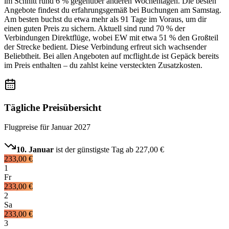
im Schnitt rund 6 % gegenüber anderen Wochentagen. Die besten
Angebote findest du erfahrungsgemäß bei Buchungen am Samstag.
Am besten buchst du etwa mehr als 91 Tage im Voraus, um dir
einen guten Preis zu sichern. Aktuell sind rund 70 % der
Verbindungen Direktflüge, wobei EW mit etwa 51 % den Großteil
der Strecke bedient. Diese Verbindung erfreut sich wachsender
Beliebtheit. Bei allen Angeboten auf mcflight.de ist Gepäck bereits
im Preis enthalten – du zahlst keine versteckten Zusatzkosten.
Tägliche Preisübersicht
Flugpreise für
Januar 2027
10. Januar
ist der günstigste Tag ab
227,00 €
233,00 €
1
Fr
233,00 €
2
Sa
233,00 €
3