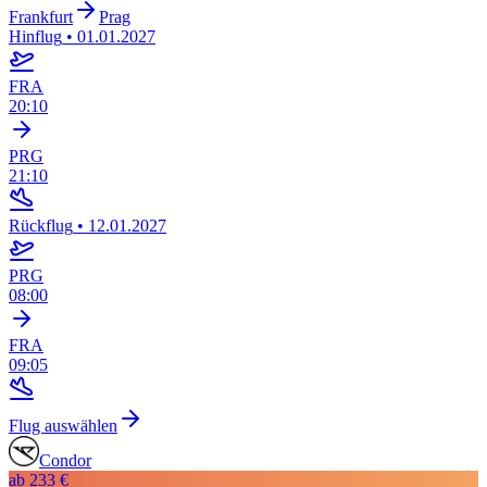
Frankfurt
Prag
Hinflug
•
01.01.2027
FRA
20:10
PRG
21:10
Rückflug
•
12.01.2027
PRG
08:00
FRA
09:05
Flug auswählen
Condor
ab
233 €