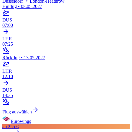
Düsseldorf
London-Heathrow
Hinflug
•
08.05.2027
DUS
07:00
LHR
07:25
Rückflug
•
13.05.2027
LHR
12:10
DUS
14:35
Flug auswählen
Eurowings
ab
255 €