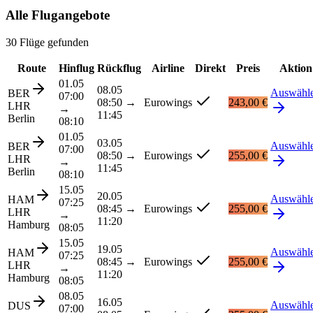
Alle Flugangebote
30 Flüge gefunden
Route
Hinflug
Rückflug
Airline
Direkt
Preis
Aktion
01.05
08.05
Auswähl
BER
07:00
08:50
→
Eurowings
243,00 €
LHR
→
11:45
Berlin
08:10
01.05
03.05
Auswähl
BER
07:00
08:50
→
Eurowings
255,00 €
LHR
→
11:45
Berlin
08:10
15.05
20.05
Auswähl
HAM
07:25
08:45
→
Eurowings
255,00 €
LHR
→
11:20
Hamburg
08:05
15.05
19.05
Auswähl
HAM
07:25
08:45
→
Eurowings
255,00 €
LHR
→
11:20
Hamburg
08:05
08.05
16.05
Auswähl
DUS
07:00