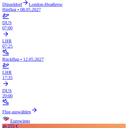
Düsseldorf
London-Heathrow
Hinflug
•
08.05.2027
DUS
07:00
LHR
07:25
Rückflug
•
12.05.2027
LHR
17:35
DUS
20:00
Flug auswählen
Eurowings
ab
255 €