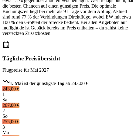
etwa 15 % gegenüber anderen Wochentagen. Wer freitags bucht, hat
die besten Chancen auf einen günstigen Preis. Die optimale
Buchungszeit liegt bei mehr als 91 Tage vor dem Abflug. Aktuell
sind rund 77 % der Verbindungen Direktflüge, wobei EW mit etwa
100 % den Großteil der Strecke bedient. Bei allen Angeboten auf
mcflight.de ist Gepäck bereits im Preis enthalten – du zahlst keine
versteckten Zusatzkosten.
Tägliche Preisübersicht
Flugpreise für
Mai 2027
1. Mai
ist der günstigste Tag ab
243,00 €
243,00 €
1
Sa
267,00 €
2
So
255,00 €
3
Mo