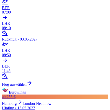
BER
07:00
LHR
08:10
Rückflug
•
03.05.2027
LHR
08:50
BER
11:45
Flug auswählen
Eurowings
ab
255 €
Hamburg
London-Heathrow
Hinflug
•
15.05.2027