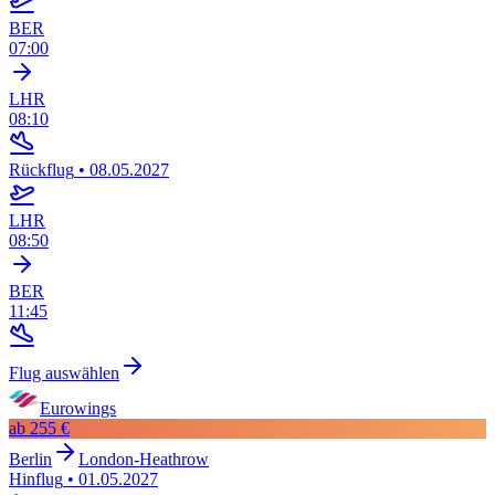
BER
07:00
LHR
08:10
Rückflug
•
08.05.2027
LHR
08:50
BER
11:45
Flug auswählen
Eurowings
ab
255 €
Berlin
London-Heathrow
Hinflug
•
01.05.2027