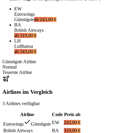
EW
Eurowings
Günstigste
ab
243,00 €
BA
British Airways
ab
319,00 €
LH
Lufthansa
ab
343,00 €
Günstigste Airline
Normal
Teuerste Airline
Airlines im Vergleich
3
Airlines
verfügbar
Airline
Code
Preis ab
EW
243,00 €
Eurowings
Günstigste
British Airways
BA
319,00 €