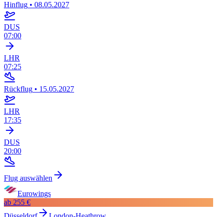
Hinflug
•
08.05.2027
DUS
07:00
LHR
07:25
Rückflug
•
15.05.2027
LHR
17:35
DUS
20:00
Flug auswählen
Eurowings
ab
255 €
Düsseldorf
London-Heathrow