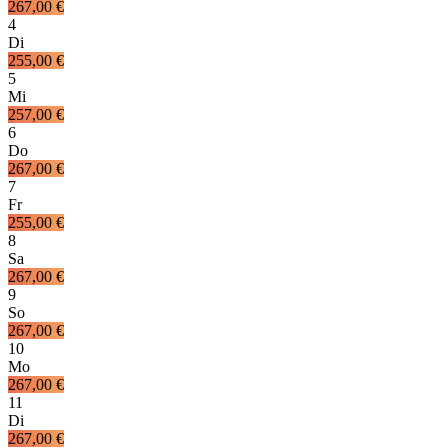
267,00 €
4
Di
255,00 €
5
Mi
257,00 €
6
Do
267,00 €
7
Fr
255,00 €
8
Sa
267,00 €
9
So
267,00 €
10
Mo
267,00 €
11
Di
267,00 €