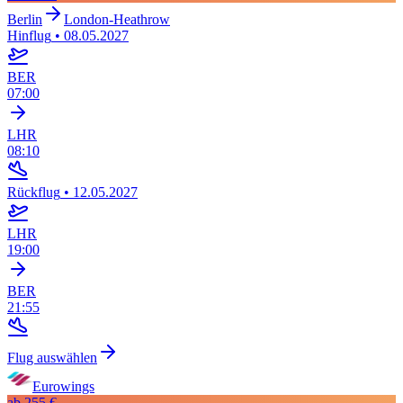
Berlin
London-Heathrow
Hinflug
•
08.05.2027
BER
07:00
LHR
08:10
Rückflug
•
12.05.2027
LHR
19:00
BER
21:55
Flug auswählen
Eurowings
ab
255 €