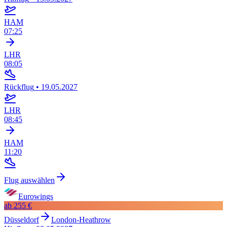
HAM
07:25
LHR
08:05
Rückflug
•
19.05.2027
LHR
08:45
HAM
11:20
Flug auswählen
Eurowings
ab
255 €
Düsseldorf
London-Heathrow