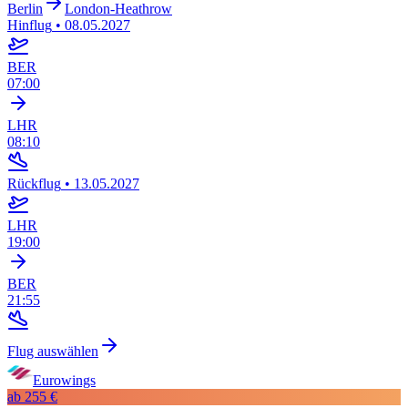
Berlin
London-Heathrow
Hinflug
•
08.05.2027
BER
07:00
LHR
08:10
Rückflug
•
13.05.2027
LHR
19:00
BER
21:55
Flug auswählen
Eurowings
ab
255 €