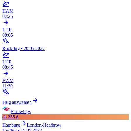
HAM
07:25
LHR
08:05
Rückflug
•
20.05.2027
LHR
08:45
HAM
11:20
Flug auswählen
Eurowings
ab
255 €
Hamburg
London-Heathrow
Hinflug
•
15.05.2027