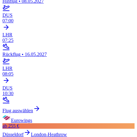
Hinflug
•
08.05.2027
DUS
07:00
LHR
07:25
Rückflug
•
16.05.2027
LHR
08:05
DUS
10:30
Flug auswählen
Eurowings
ab
255 €
Düsseldorf
London-Heathrow