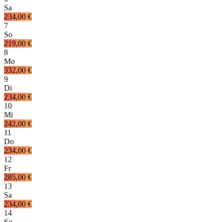
Sa
234,00 €
7
So
219,00 €
8
Mo
332,00 €
9
Di
234,00 €
10
Mi
242,00 €
11
Do
234,00 €
12
Fr
285,00 €
13
Sa
234,00 €
14
So