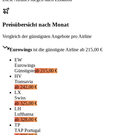
Preisübersicht nach Monat
Vergleich der günstigsten Angebote pro Airline
Eurowings
ist die günstigste Airline ab
215,00 €
EW
Eurowings
Günstigste
ab
215,00 €
HV
Transavia
ab
242,00 €
LX
Swiss
ab
325,00 €
LH
Lufthansa
ab
328,00 €
TP
TAP Portugal