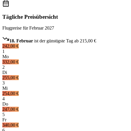
Tägliche Preisübersicht
Flugpreise für
Februar 2027
18. Februar
ist der günstigste Tag ab
215,00 €
242,00 €
1
Mo
332,00 €
2
Di
255,00 €
3
Mi
254,00 €
4
Do
247,00 €
5
Fr
340,00 €
6