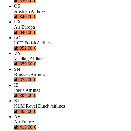
ab
330,00 €
OS
Austrian Airlines
ab
340,00 €
UX
Air Europa
ab
340,00 €
LO
LOT Polish Airlines
ab
352,00 €
VY
Vueling Airlines
ab
359,00 €
SN
Brussels Airlines
ab
378,00 €
IB
Iberia Airlines
ab
394,00 €
KL
KLM Royal Dutch Airlines
ab
403,00 €
AF
Air France
ab
413,00 €