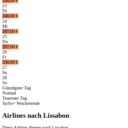
328,00 €
23
Di
240,00 €
24
Mi
287,00 €
25
Do
297,00 €
26
Fr
336,00 €
27
Sa
28
So
Günstigster Tag
Normal
Teuerster Tag
Sa/So
= Wochenende
Airlines nach Lissabon
Diese Airlines fliegen nach Lissabon