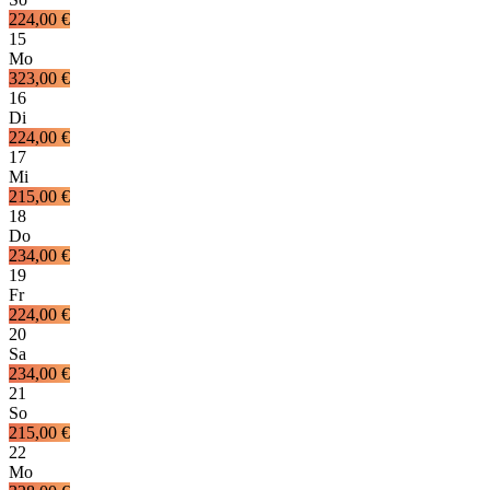
224,00 €
15
Mo
323,00 €
16
Di
224,00 €
17
Mi
215,00 €
18
Do
234,00 €
19
Fr
224,00 €
20
Sa
234,00 €
21
So
215,00 €
22
Mo