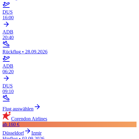
DUS
16:00
ADB
20:40
Rückflug
•
28.09.2026
ADB
06:20
DUS
09:10
Flug auswählen
Corendon Airlines
ab
160 €
Düsseldorf
Izmir
Hinflug
•
03.09.2026