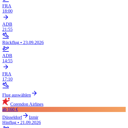
FRA
18:00
ADB
21:55
Rückflug
•
23.09.2026
ADB
14:55
FRA
17:10
Flug auswählen
Corendon Airlines
ab
160 €
Düsseldorf
Izmir
Hinflug
•
21.09.2026