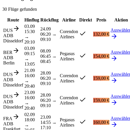
30 Flüge gefunden
Route
Hinflug
Rückflug
Airline
Direkt
Preis
Aktion
03.09
24.09
Auswähle
DUS
15:30
Corendon
06:20
→
132,00 €
ADB
→
Airlines
09:10
Düsseldorf
20:10
03.09
08.09
Auswähle
BER
09:15
Pegasus
06:45
→
154,00 €
ADB
→
Airlines
08:45
Berlin
13:05
21.09
28.09
Auswähle
DUS
16:00
Corendon
06:20
→
159,00 €
ADB
→
Airlines
09:10
Düsseldorf
20:40
23.09
28.09
Auswähle
DUS
16:00
Corendon
06:20
→
159,00 €
ADB
→
Airlines
09:10
Düsseldorf
20:40
02.09
23.09
Auswähle
FRA
18:00
Pegasus
14:55
→
160,00 €
ADB
→
Airlines
17:10
Frankfurt