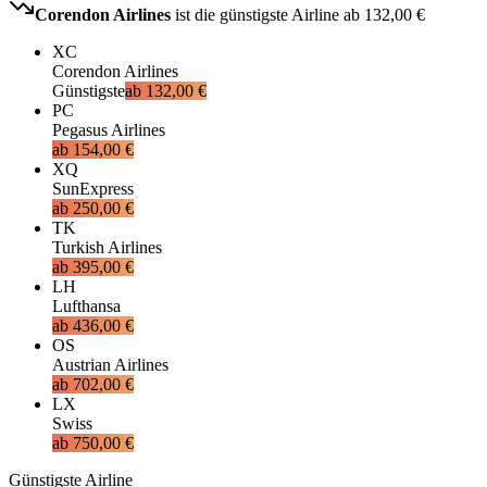
Corendon Airlines
ist die günstigste Airline ab
132,00 €
XC
Corendon Airlines
Günstigste
ab
132,00 €
PC
Pegasus Airlines
ab
154,00 €
XQ
SunExpress
ab
250,00 €
TK
Turkish Airlines
ab
395,00 €
LH
Lufthansa
ab
436,00 €
OS
Austrian Airlines
ab
702,00 €
LX
Swiss
ab
750,00 €
Günstigste Airline