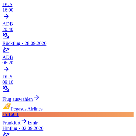
DUS
16:00
ADB
20:40
Rückflug
•
28.09.2026
ADB
06:20
DUS
09:10
Flug auswählen
Pegasus Airlines
ab
160 €
Frankfurt
Izmir
Hinflug
•
02.09.2026