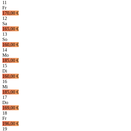
11
Fr
170,00 €
12
Sa
165,00 €
13
So
160,00 €
14
Mo
185,00 €
15
Di
160,00 €
16
Mi
185,00 €
17
Do
169,00 €
18
Fr
196,00 €
19