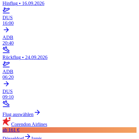
Hinflug
•
16.09.2026
DUS
16:00
ADB
20:40
Rückflug
•
24.09.2026
ADB
06:20
DUS
09:10
Flug auswählen
Corendon Airlines
ab
161 €
Düsseldorf
Izmir