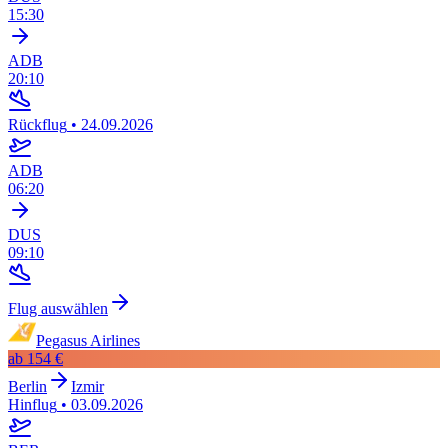
15:30
ADB
20:10
Rückflug
•
24.09.2026
ADB
06:20
DUS
09:10
Flug auswählen
Pegasus Airlines
ab
154 €
Berlin
Izmir
Hinflug
•
03.09.2026