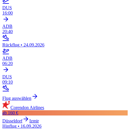
DUS
16:00
ADB
20:40
Rückflug
•
24.09.2026
ADB
06:20
DUS
09:10
Flug auswählen
Corendon Airlines
ab
160 €
Düsseldorf
Izmir
Hinflug
•
16.09.2026