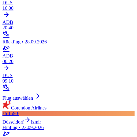
DUS
16:00
ADB
20:40
Rückflug
•
28.09.2026
ADB
06:20
DUS
09:10
Flug auswählen
Corendon Airlines
ab
159 €
Düsseldorf
Izmir
Hinflug
•
23.09.2026