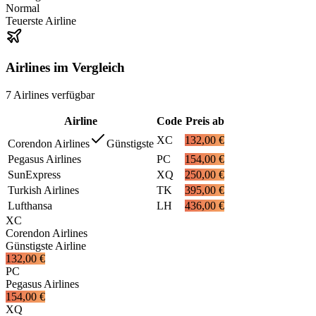
Normal
Teuerste Airline
Airlines im Vergleich
7
Airlines
verfügbar
Airline
Code
Preis ab
XC
132,00 €
Corendon Airlines
Günstigste
Pegasus Airlines
PC
154,00 €
SunExpress
XQ
250,00 €
Turkish Airlines
TK
395,00 €
Lufthansa
LH
436,00 €
XC
Corendon Airlines
Günstigste Airline
132,00 €
PC
Pegasus Airlines
154,00 €
XQ