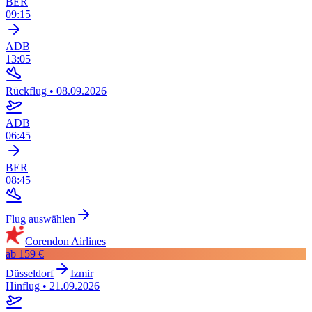
BER
09:15
ADB
13:05
Rückflug
•
08.09.2026
ADB
06:45
BER
08:45
Flug auswählen
Corendon Airlines
ab
159 €
Düsseldorf
Izmir
Hinflug
•
21.09.2026