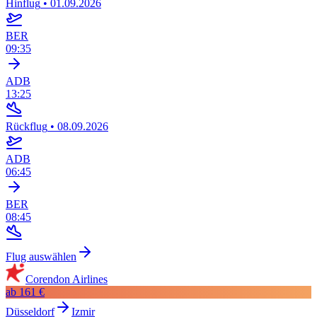
Hinflug
•
01.09.2026
BER
09:35
ADB
13:25
Rückflug
•
08.09.2026
ADB
06:45
BER
08:45
Flug auswählen
Corendon Airlines
ab
161 €
Düsseldorf
Izmir