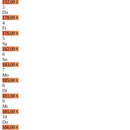
132,00 €
3
Do
178,00 €
4
Fr
176,00 €
5
Sa
162,00 €
6
So
163,00 €
7
Mo
185,00 €
8
Di
161,00 €
9
Mi
185,00 €
10
Do
166,00 €