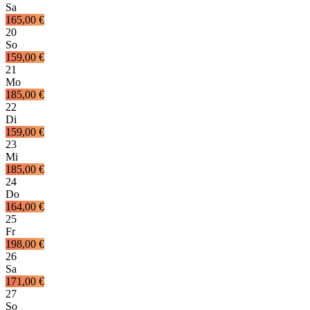
Sa
165,00 €
20
So
159,00 €
21
Mo
185,00 €
22
Di
159,00 €
23
Mi
185,00 €
24
Do
164,00 €
25
Fr
198,00 €
26
Sa
171,00 €
27
So