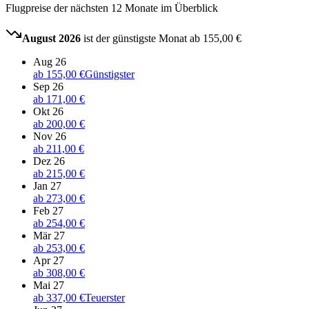
Flugpreise der nächsten 12 Monate im Überblick
August 2026
ist der günstigste Monat ab
155,00 €
Aug 26
ab
155,00 €
Günstigster
Sep 26
ab
171,00 €
Okt 26
ab
200,00 €
Nov 26
ab
211,00 €
Dez 26
ab
215,00 €
Jan 27
ab
273,00 €
Feb 27
ab
254,00 €
Mär 27
ab
253,00 €
Apr 27
ab
308,00 €
Mai 27
ab
337,00 €
Teuerster