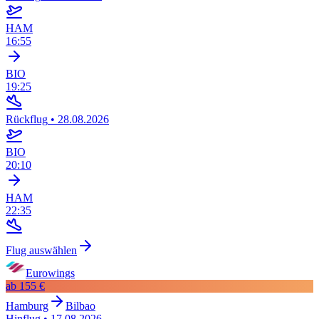
HAM
16:55
BIO
19:25
Rückflug
•
28.08.2026
BIO
20:10
HAM
22:35
Flug auswählen
Eurowings
ab
155 €
Hamburg
Bilbao
Hinflug
•
17.08.2026