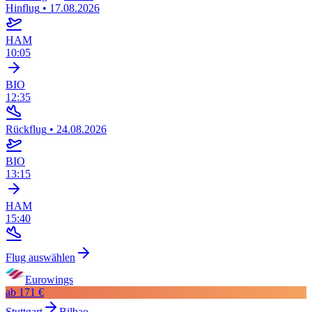
Hinflug
•
17.08.2026
HAM
10:05
BIO
12:35
Rückflug
•
24.08.2026
BIO
13:15
HAM
15:40
Flug auswählen
Eurowings
ab
171 €
Stuttgart
Bilbao