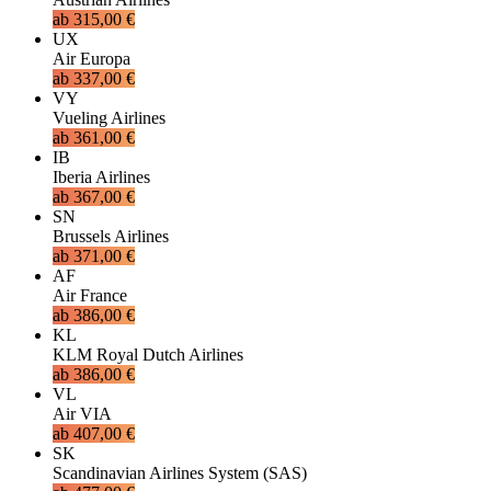
ab
315,00 €
UX
Air Europa
ab
337,00 €
VY
Vueling Airlines
ab
361,00 €
IB
Iberia Airlines
ab
367,00 €
SN
Brussels Airlines
ab
371,00 €
AF
Air France
ab
386,00 €
KL
KLM Royal Dutch Airlines
ab
386,00 €
VL
Air VIA
ab
407,00 €
SK
Scandinavian Airlines System (SAS)