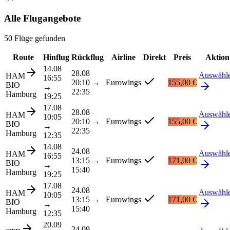
Alle Flugangebote
50 Flüge gefunden
Route
Hinflug
Rückflug
Airline
Direkt
Preis
Aktion
14.08
28.08
Auswähl
HAM
16:55
20:10
→
Eurowings
155,00 €
BIO
→
22:35
Hamburg
19:25
17.08
28.08
Auswähl
HAM
10:05
20:10
→
Eurowings
155,00 €
BIO
→
22:35
Hamburg
12:35
14.08
24.08
Auswähl
HAM
16:55
13:15
→
Eurowings
171,00 €
BIO
→
15:40
Hamburg
19:25
17.08
24.08
Auswähl
HAM
10:05
13:15
→
Eurowings
171,00 €
BIO
→
15:40
Hamburg
12:35
20.09
24.09