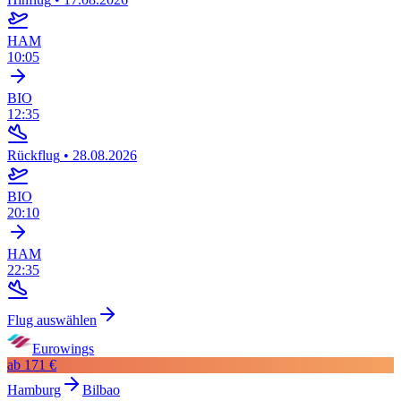
HAM
10:05
BIO
12:35
Rückflug
•
28.08.2026
BIO
20:10
HAM
22:35
Flug auswählen
Eurowings
ab
171 €
Hamburg
Bilbao