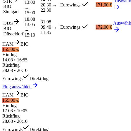
Auswähl
STR
13:00
20:30
→
Eurowings
171,00 €
BIO
→
22:30
Stuttgart
15:00
18.08
31.08
Auswähl
DUS
13:05
09:40
→
Eurowings
172,00 €
BIO
→
11:35
Düsseldorf
15:10
HAM
BIO
155,00 €
Hinflug
14.08
•
16:55
Rückflug
28.08
•
20:10
Eurowings
Direktflug
Flug auswählen
HAM
BIO
155,00 €
Hinflug
17.08
•
10:05
Rückflug
28.08
•
20:10
Eurowings
Direktflug