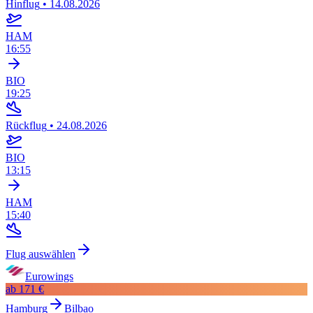
Hinflug
•
14.08.2026
HAM
16:55
BIO
19:25
Rückflug
•
24.08.2026
BIO
13:15
HAM
15:40
Flug auswählen
Eurowings
ab
171 €
Hamburg
Bilbao