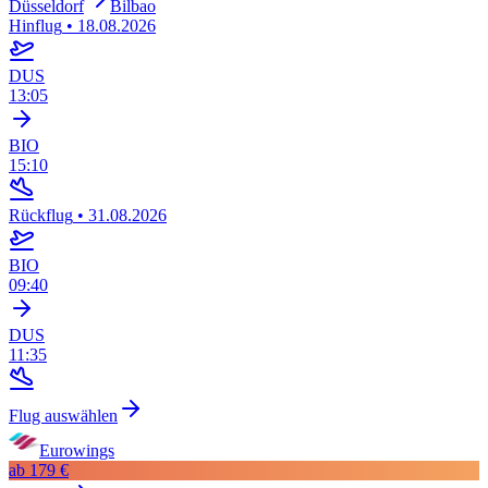
Düsseldorf
Bilbao
Hinflug
•
18.08.2026
DUS
13:05
BIO
15:10
Rückflug
•
31.08.2026
BIO
09:40
DUS
11:35
Flug auswählen
Eurowings
ab
179 €