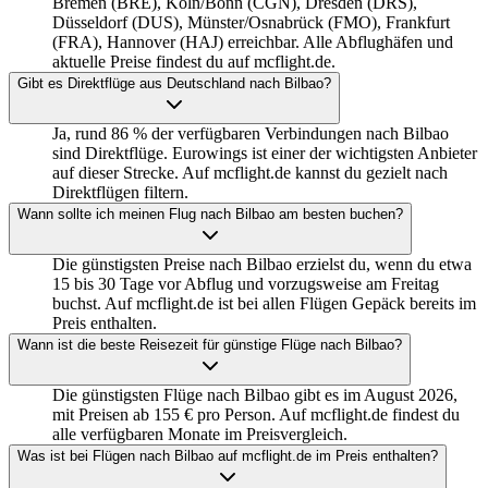
Bremen (BRE), Köln/Bonn (CGN), Dresden (DRS),
Düsseldorf (DUS), Münster/Osnabrück (FMO), Frankfurt
(FRA), Hannover (HAJ) erreichbar. Alle Abflughäfen und
aktuelle Preise findest du auf mcflight.de.
Gibt es Direktflüge aus Deutschland nach Bilbao?
Ja, rund 86 % der verfügbaren Verbindungen nach Bilbao
sind Direktflüge. Eurowings ist einer der wichtigsten Anbieter
auf dieser Strecke. Auf mcflight.de kannst du gezielt nach
Direktflügen filtern.
Wann sollte ich meinen Flug nach Bilbao am besten buchen?
Die günstigsten Preise nach Bilbao erzielst du, wenn du etwa
15 bis 30 Tage vor Abflug und vorzugsweise am Freitag
buchst. Auf mcflight.de ist bei allen Flügen Gepäck bereits im
Preis enthalten.
Wann ist die beste Reisezeit für günstige Flüge nach Bilbao?
Die günstigsten Flüge nach Bilbao gibt es im August 2026,
mit Preisen ab 155 € pro Person. Auf mcflight.de findest du
alle verfügbaren Monate im Preisvergleich.
Was ist bei Flügen nach Bilbao auf mcflight.de im Preis enthalten?