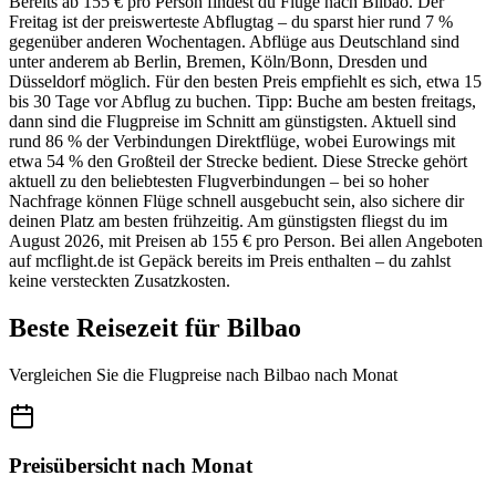
Bereits ab 155 € pro Person findest du Flüge nach Bilbao. Der
Freitag ist der preiswerteste Abflugtag – du sparst hier rund 7 %
gegenüber anderen Wochentagen. Abflüge aus Deutschland sind
unter anderem ab Berlin, Bremen, Köln/Bonn, Dresden und
Düsseldorf möglich. Für den besten Preis empfiehlt es sich, etwa 15
bis 30 Tage vor Abflug zu buchen. Tipp: Buche am besten freitags,
dann sind die Flugpreise im Schnitt am günstigsten. Aktuell sind
rund 86 % der Verbindungen Direktflüge, wobei Eurowings mit
etwa 54 % den Großteil der Strecke bedient. Diese Strecke gehört
aktuell zu den beliebtesten Flugverbindungen – bei so hoher
Nachfrage können Flüge schnell ausgebucht sein, also sichere dir
deinen Platz am besten frühzeitig. Am günstigsten fliegst du im
August 2026, mit Preisen ab 155 € pro Person. Bei allen Angeboten
auf mcflight.de ist Gepäck bereits im Preis enthalten – du zahlst
keine versteckten Zusatzkosten.
Beste Reisezeit für Bilbao
Vergleichen Sie die Flugpreise nach Bilbao nach Monat
Preisübersicht nach Monat