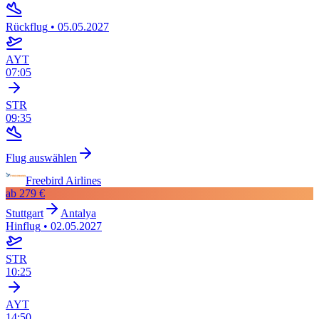
Rückflug
•
05.05.2027
AYT
07:05
STR
09:35
Flug auswählen
Freebird Airlines
ab
279 €
Stuttgart
Antalya
Hinflug
•
02.05.2027
STR
10:25
AYT
14:50