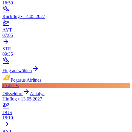
16:50
Rückflug
•
14.05.2027
AYT
07:05
STR
09:35
Flug auswählen
Pegasus Airlines
ab
281 €
Düsseldorf
Antalya
Hinflug
•
13.05.2027
DUS
18:10
AYT