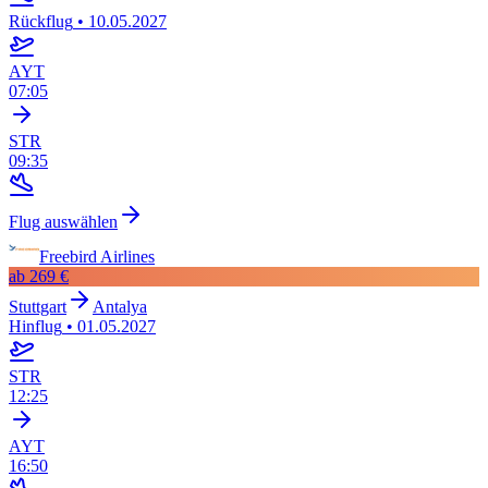
Rückflug
•
10.05.2027
AYT
07:05
STR
09:35
Flug auswählen
Freebird Airlines
ab
269 €
Stuttgart
Antalya
Hinflug
•
01.05.2027
STR
12:25
AYT
16:50