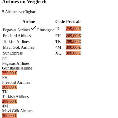
Airlines im Vergleich
5
Airlines
verfügbar
Airline
Code
Preis ab
PC
259,00 €
Pegasus Airlines
Günstigste
Freebird Airlines
FH
269,00 €
Turkish Airlines
TK
289,00 €
Mavi Gök Airlines
4M
300,00 €
SunExpress
XQ
309,00 €
PC
Pegasus Airlines
Günstigste Airline
259,00 €
FH
Freebird Airlines
269,00 €
TK
Turkish Airlines
289,00 €
4M
Mavi Gök Airlines
300,00 €