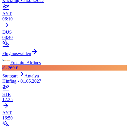
Rückflug
•
24.05.2027
AYT
06:10
DUS
08:40
Flug auswählen
Freebird Airlines
ab
269 €
Stuttgart
Antalya
Hinflug
•
01.05.2027
STR
12:25
AYT
16:50