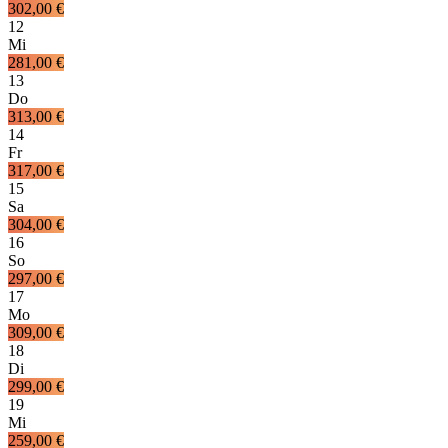
302,00 €
12
Mi
281,00 €
13
Do
313,00 €
14
Fr
317,00 €
15
Sa
304,00 €
16
So
297,00 €
17
Mo
309,00 €
18
Di
299,00 €
19
Mi
259,00 €