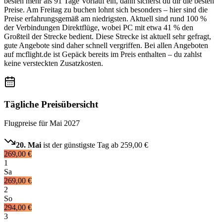
besten mehr als 91 Tage Vorlauf ein, dann sicherst du dir die besten
Preise. Am Freitag zu buchen lohnt sich besonders – hier sind die
Preise erfahrungsgemäß am niedrigsten. Aktuell sind rund 100 %
der Verbindungen Direktflüge, wobei PC mit etwa 41 % den
Großteil der Strecke bedient. Diese Strecke ist aktuell sehr gefragt,
gute Angebote sind daher schnell vergriffen. Bei allen Angeboten
auf mcflight.de ist Gepäck bereits im Preis enthalten – du zahlst
keine versteckten Zusatzkosten.
Tägliche Preisübersicht
Flugpreise für
Mai 2027
20. Mai
ist der günstigste Tag ab
259,00 €
269,00 €
1
Sa
269,00 €
2
So
294,00 €
3