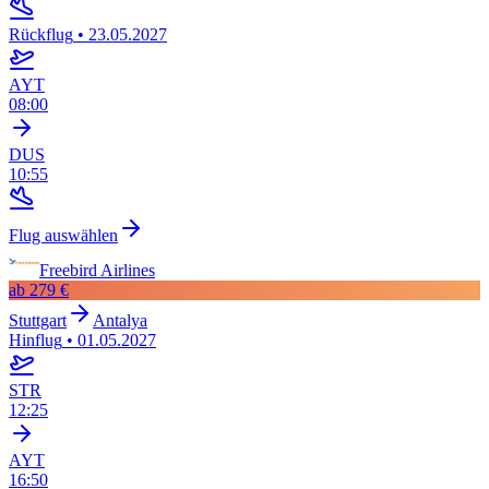
Rückflug
•
23.05.2027
AYT
08:00
DUS
10:55
Flug auswählen
Freebird Airlines
ab
279 €
Stuttgart
Antalya
Hinflug
•
01.05.2027
STR
12:25
AYT
16:50