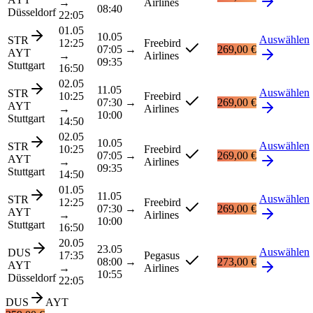
→
Airlines
08:40
Düsseldorf
22:05
01.05
10.05
Auswählen
STR
12:25
Freebird
07:05
→
269,00 €
AYT
→
Airlines
09:35
Stuttgart
16:50
02.05
11.05
Auswählen
STR
10:25
Freebird
07:30
→
269,00 €
AYT
→
Airlines
10:00
Stuttgart
14:50
02.05
10.05
Auswählen
STR
10:25
Freebird
07:05
→
269,00 €
AYT
→
Airlines
09:35
Stuttgart
14:50
01.05
11.05
Auswählen
STR
12:25
Freebird
07:30
→
269,00 €
AYT
→
Airlines
10:00
Stuttgart
16:50
20.05
23.05
Auswählen
DUS
17:35
Pegasus
08:00
→
273,00 €
AYT
→
Airlines
10:55
Düsseldorf
22:05
DUS
AYT