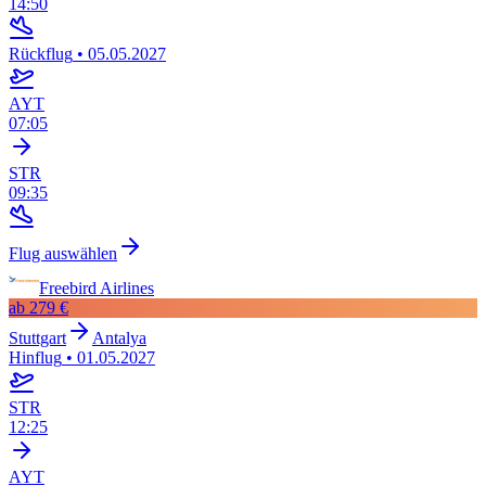
14:50
Rückflug
•
05.05.2027
AYT
07:05
STR
09:35
Flug auswählen
Freebird Airlines
ab
279 €
Stuttgart
Antalya
Hinflug
•
01.05.2027
STR
12:25
AYT