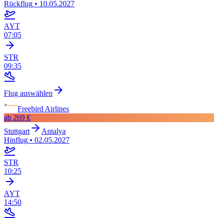
Rückflug
•
10.05.2027
AYT
07:05
STR
09:35
Flug auswählen
Freebird Airlines
ab
269 €
Stuttgart
Antalya
Hinflug
•
02.05.2027
STR
10:25
AYT
14:50