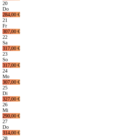
20
Do
284,00 €
21
Fr
307,00 €
22
Sa
317,00 €
23
So
317,00 €
24
Mo
307,00 €
25
Di
327,00 €
26
Mi
290,00 €
27
Do
314,00 €
28