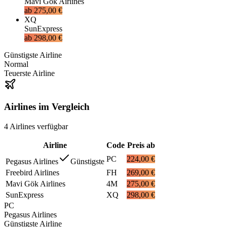
Mavi Gök Airlines
ab
275,00 €
XQ
SunExpress
ab
298,00 €
Günstigste Airline
Normal
Teuerste Airline
Airlines im Vergleich
4
Airlines
verfügbar
Airline
Code
Preis ab
PC
224,00 €
Pegasus Airlines
Günstigste
Freebird Airlines
FH
269,00 €
Mavi Gök Airlines
4M
275,00 €
SunExpress
XQ
298,00 €
PC
Pegasus Airlines
Günstigste Airline