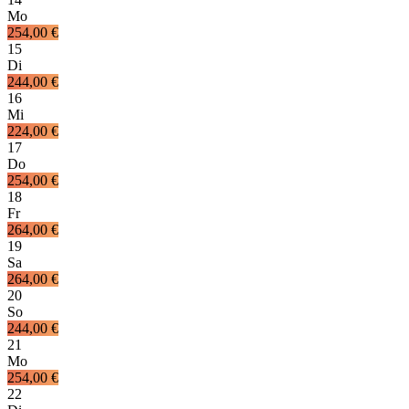
Mo
254,00 €
15
Di
244,00 €
16
Mi
224,00 €
17
Do
254,00 €
18
Fr
264,00 €
19
Sa
264,00 €
20
So
244,00 €
21
Mo
254,00 €
22