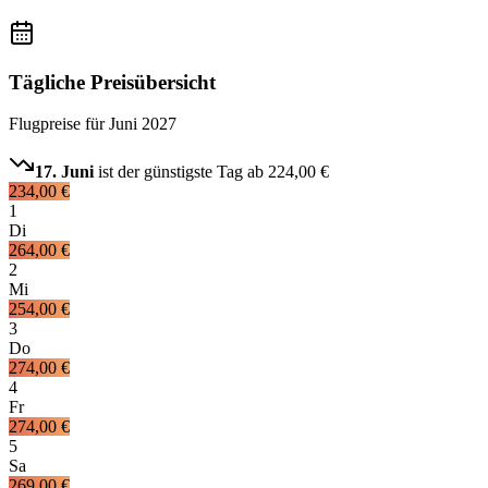
Tägliche Preisübersicht
Flugpreise für
Juni 2027
17. Juni
ist der günstigste Tag ab
224,00 €
234,00 €
1
Di
264,00 €
2
Mi
254,00 €
3
Do
274,00 €
4
Fr
274,00 €
5
Sa
269,00 €