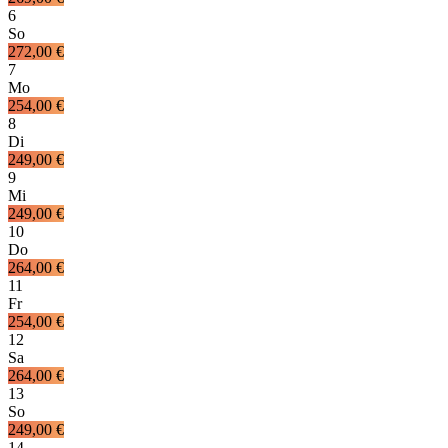
6
So
272,00 €
7
Mo
254,00 €
8
Di
249,00 €
9
Mi
249,00 €
10
Do
264,00 €
11
Fr
254,00 €
12
Sa
264,00 €
13
So
249,00 €
14