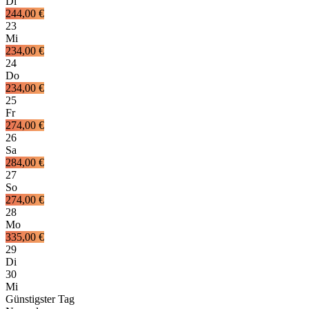
Di
244,00 €
23
Mi
234,00 €
24
Do
234,00 €
25
Fr
274,00 €
26
Sa
284,00 €
27
So
274,00 €
28
Mo
335,00 €
29
Di
30
Mi
Günstigster Tag