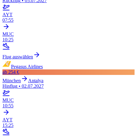
Rückflug
•
05.07.2027
AYT
07:55
MUC
10:25
Flug auswählen
Pegasus Airlines
ab
254 €
München
Antalya
Hinflug
•
02.07.2027
MUC
10:55
AYT
15:25