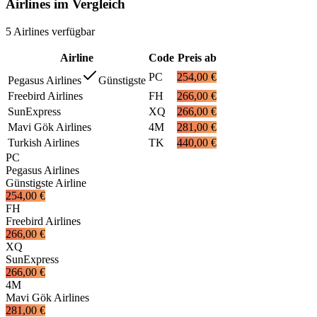
Airlines im Vergleich
5
Airlines
verfügbar
Airline
Code
Preis ab
PC
254,00 €
Pegasus Airlines
Günstigste
Freebird Airlines
FH
266,00 €
SunExpress
XQ
266,00 €
Mavi Gök Airlines
4M
281,00 €
Turkish Airlines
TK
440,00 €
PC
Pegasus Airlines
Günstigste Airline
254,00 €
FH
Freebird Airlines
266,00 €
XQ
SunExpress
266,00 €
4M
Mavi Gök Airlines
281,00 €