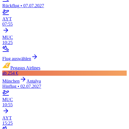
Rückflug
•
07.07.2027
AYT
07:55
MUC
10:25
Flug auswählen
Pegasus Airlines
ab
254 €
München
Antalya
Hinflug
•
02.07.2027
MUC
10:55
AYT
15:25