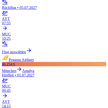
Rückflug
•
05.07.2027
AYT
07:55
MUC
10:25
Flug auswählen
Pegasus Airlines
ab
254 €
München
Antalya
Hinflug
•
01.07.2027
MUC
09:45
AYT
14:15