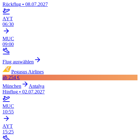
Rückflug
•
08.07.2027
AYT
06:30
MUC
09:00
Flug auswählen
Pegasus Airlines
ab
254 €
München
Antalya
Hinflug
•
02.07.2027
MUC
10:55
AYT
15:25