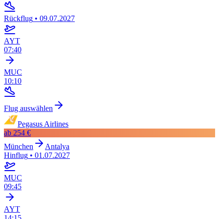
Rückflug
•
09.07.2027
AYT
07:40
MUC
10:10
Flug auswählen
Pegasus Airlines
ab
254 €
München
Antalya
Hinflug
•
01.07.2027
MUC
09:45
AYT
14:15