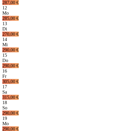
287,00 €
12
Mo
285,00 €
13
Di
270,00 €
14
Mi
290,00 €
15
Do
290,00 €
16
Fr
305,00 €
17
Sa
315,00 €
18
So
290,00 €
19
Mo
290,00 €