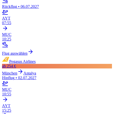
Rückflug
•
06.07.2027
AYT
07:55
MUC
10:25
Flug auswählen
Pegasus Airlines
ab
254 €
München
Antalya
Hinflug
•
02.07.2027
MUC
10:55
AYT
15:25