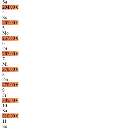
Sa
284,00 €
4
So
267,00 €
5
Mo
257,00 €
6
Di
267,00 €
7
Mi
270,00 €
8
Do
270,00 €
9
Fr
305,00 €
10
Sa
310,00 €
11
So