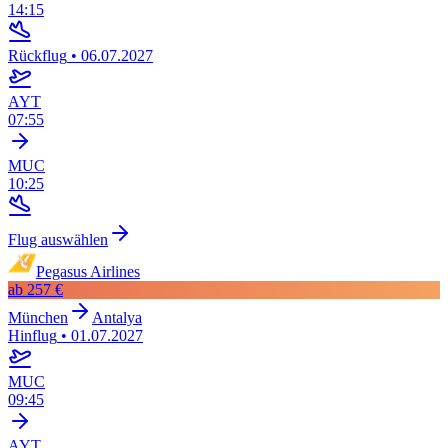
14:15
Rückflug
•
06.07.2027
AYT
07:55
MUC
10:25
Flug auswählen
Pegasus Airlines
ab
257 €
München
Antalya
Hinflug
•
01.07.2027
MUC
09:45
AYT