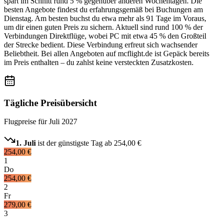
spart im Schnitt rund 5 % gegenüber anderen Wochentagen. Die
besten Angebote findest du erfahrungsgemäß bei Buchungen am
Dienstag. Am besten buchst du etwa mehr als 91 Tage im Voraus,
um dir einen guten Preis zu sichern. Aktuell sind rund 100 % der
Verbindungen Direktflüge, wobei PC mit etwa 45 % den Großteil
der Strecke bedient. Diese Verbindung erfreut sich wachsender
Beliebtheit. Bei allen Angeboten auf mcflight.de ist Gepäck bereits
im Preis enthalten – du zahlst keine versteckten Zusatzkosten.
Tägliche Preisübersicht
Flugpreise für
Juli 2027
1. Juli
ist der günstigste Tag ab
254,00 €
254,00 €
1
Do
254,00 €
2
Fr
279,00 €
3