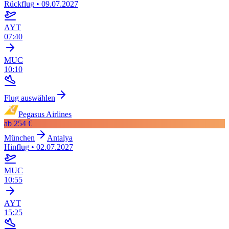
Rückflug
•
09.07.2027
AYT
07:40
MUC
10:10
Flug auswählen
Pegasus Airlines
ab
254 €
München
Antalya
Hinflug
•
02.07.2027
MUC
10:55
AYT
15:25