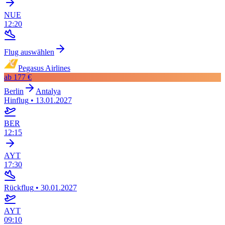
NUE
12:20
Flug auswählen
Pegasus Airlines
ab
177 €
Berlin
Antalya
Hinflug
•
13.01.2027
BER
12:15
AYT
17:30
Rückflug
•
30.01.2027
AYT
09:10