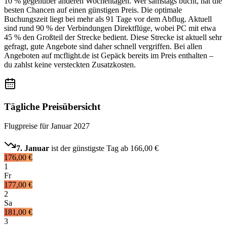
10 % gegenüber anderen Wochentagen. Wer samstags bucht, hat die
besten Chancen auf einen günstigen Preis. Die optimale
Buchungszeit liegt bei mehr als 91 Tage vor dem Abflug. Aktuell
sind rund 90 % der Verbindungen Direktflüge, wobei PC mit etwa
45 % den Großteil der Strecke bedient. Diese Strecke ist aktuell sehr
gefragt, gute Angebote sind daher schnell vergriffen. Bei allen
Angeboten auf mcflight.de ist Gepäck bereits im Preis enthalten –
du zahlst keine versteckten Zusatzkosten.
Tägliche Preisübersicht
Flugpreise für
Januar 2027
7. Januar
ist der günstigste Tag ab
166,00 €
176,00 €
1
Fr
177,00 €
2
Sa
181,00 €
3