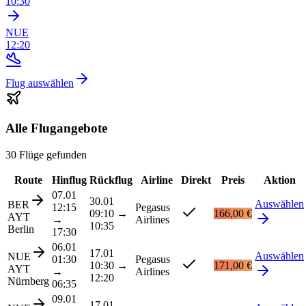
10:30
NUE
12:20
Flug auswählen
Alle Flugangebote
30 Flüge gefunden
Route
Hinflug
Rückflug
Airline
Direkt
Preis
Aktion
07.01
30.01
Auswählen
BER
12:15
Pegasus
09:10
→
166,00 €
AYT
→
Airlines
10:35
Berlin
17:30
06.01
17.01
Auswählen
NUE
01:30
Pegasus
10:30
→
171,00 €
AYT
→
Airlines
12:20
Nürnberg
06:35
09.01
17.01