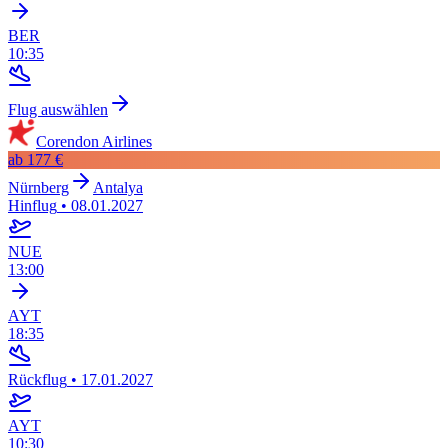
BER
10:35
Flug auswählen
Corendon Airlines
ab
177 €
Nürnberg
Antalya
Hinflug
•
08.01.2027
NUE
13:00
AYT
18:35
Rückflug
•
17.01.2027
AYT
10:30