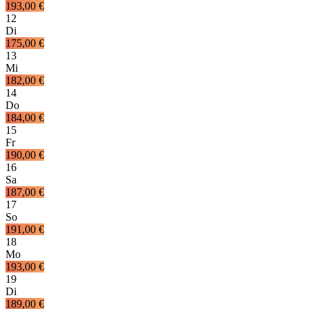
193,00 €
12
Di
175,00 €
13
Mi
182,00 €
14
Do
184,00 €
15
Fr
190,00 €
16
Sa
187,00 €
17
So
191,00 €
18
Mo
193,00 €
19
Di
189,00 €