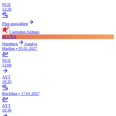
NUE
12:20
Flug auswählen
Corendon Airlines
ab
176 €
Nürnberg
Antalya
Hinflug
•
05.01.2027
NUE
13:00
AYT
18:35
Rückflug
•
17.01.2027
AYT
10:30