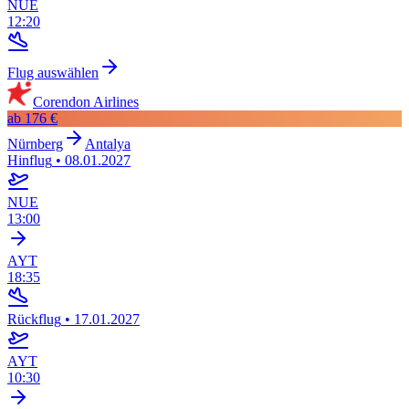
NUE
12:20
Flug auswählen
Corendon Airlines
ab
176 €
Nürnberg
Antalya
Hinflug
•
08.01.2027
NUE
13:00
AYT
18:35
Rückflug
•
17.01.2027
AYT
10:30