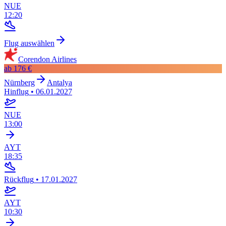
NUE
12:20
Flug auswählen
Corendon Airlines
ab
176 €
Nürnberg
Antalya
Hinflug
•
06.01.2027
NUE
13:00
AYT
18:35
Rückflug
•
17.01.2027
AYT
10:30