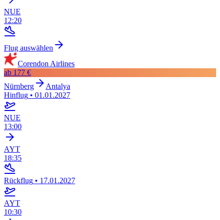
NUE
12:20
Flug auswählen
Corendon Airlines
ab
177 €
Nürnberg
Antalya
Hinflug
•
01.01.2027
NUE
13:00
AYT
18:35
Rückflug
•
17.01.2027
AYT
10:30