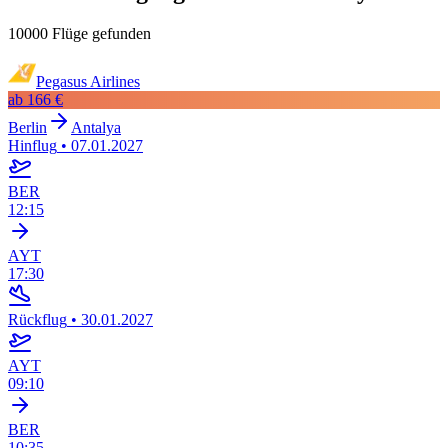
10000 Flüge gefunden
Pegasus Airlines
ab
166 €
Berlin
Antalya
Hinflug
•
07.01.2027
BER
12:15
AYT
17:30
Rückflug
•
30.01.2027
AYT
09:10
BER
10:35