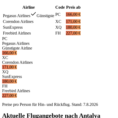
Airline
Code
Preis ab
PC
166,00 €
Pegasus Airlines
Günstigste
Corendon Airlines
XC
171,00 €
SunExpress
XQ
180,00 €
Freebird Airlines
FH
227,00 €
PC
Pegasus Airlines
Günstigste Airline
166,00 €
XC
Corendon Airlines
171,00 €
XQ
SunExpress
180,00 €
FH
Freebird Airlines
227,00 €
Preise pro Person für Hin- und Rückflug. Stand:
7.8.2026
Aktuelle Flugangebote nach Antalya