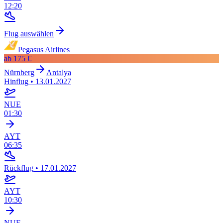
12:20
Flug auswählen
Pegasus Airlines
ab
175 €
Nürnberg
Antalya
Hinflug
•
13.01.2027
NUE
01:30
AYT
06:35
Rückflug
•
17.01.2027
AYT
10:30
NUE