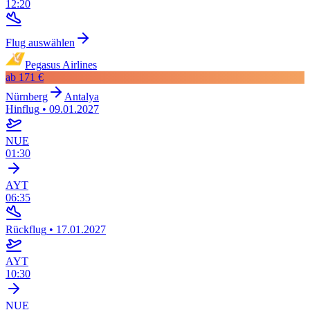
12:20
Flug auswählen
Pegasus Airlines
ab
171 €
Nürnberg
Antalya
Hinflug
•
09.01.2027
NUE
01:30
AYT
06:35
Rückflug
•
17.01.2027
AYT
10:30
NUE