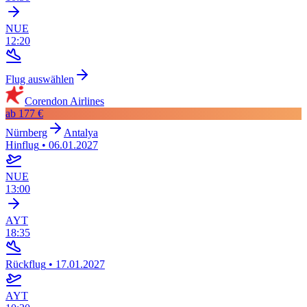
NUE
12:20
Flug auswählen
Corendon Airlines
ab
177 €
Nürnberg
Antalya
Hinflug
•
06.01.2027
NUE
13:00
AYT
18:35
Rückflug
•
17.01.2027
AYT