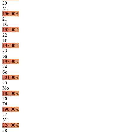
20
Mi
196,00 €
21
Do
192,00 €
22
Fr
193,00 €
23
Sa
197,00 €
24
So
201,00 €
25
Mo
183,00 €
26
Di
198,00 €
27
Mi
224,00 €
28