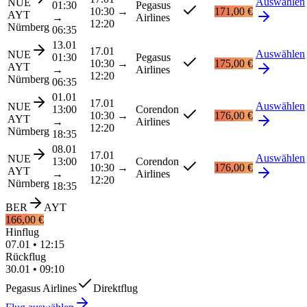
Auswählen
NUE
01:30
Pegasus
10:30
→
171,00 €
AYT
→
Airlines
12:20
Nürnberg
06:35
13.01
17.01
Auswählen
NUE
01:30
Pegasus
10:30
→
175,00 €
AYT
→
Airlines
12:20
Nürnberg
06:35
01.01
17.01
Auswählen
NUE
13:00
Corendon
10:30
→
176,00 €
AYT
→
Airlines
12:20
Nürnberg
18:35
08.01
17.01
Auswählen
NUE
13:00
Corendon
10:30
→
176,00 €
AYT
→
Airlines
12:20
Nürnberg
18:35
BER
AYT
166,00 €
Hinflug
07.01
•
12:15
Rückflug
30.01
•
09:10
Pegasus Airlines
Direktflug