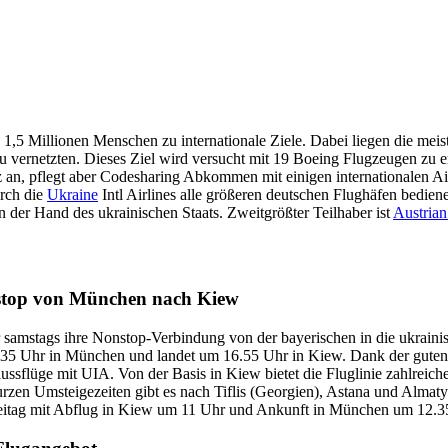
ls 1,5 Millionen Menschen zu internationale Ziele. Dabei liegen die meis
u vernetzten. Dieses Ziel wird versucht mit 19 Boeing Flugzeugen zu e
anz an, pflegt aber Codesharing Abkommen mit einigen internationalen A
rch die
Ukraine
Intl Airlines alle größeren deutschen Flughäfen bedie
in der Hand des ukrainischen Staats. Zweitgrößter Teilhaber ist
Austrian
nonstop von München nach Kiew
 samstags ihre Nonstop-Verbindung von der bayerischen in die ukrainis
35 Uhr in München und landet um 16.55 Uhr in Kiew. Dank der guten 
ssflüge mit UIA. Von der Basis in Kiew bietet die Fluglinie zahlreich
urzen Umsteigezeiten gibt es nach Tiflis (Georgien), Astana und Alma
Freitag mit Abflug in Kiew um 11 Uhr und Ankunft in München um 12.3