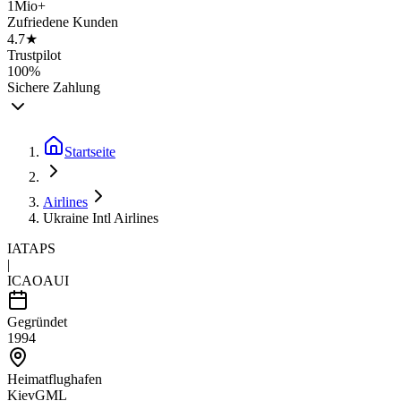
1Mio+
Zufriedene Kunden
4.7★
Trustpilot
100%
Sichere Zahlung
Startseite
Airlines
Ukraine Intl Airlines
IATA
PS
|
ICAO
AUI
Gegründet
1994
Heimatflughafen
Kiev
GML