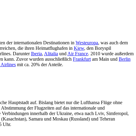
ten der internationalen Destinationen in
Westeuropa
, was auch dem
rreichen, die ihren Heimatflughafen in
Kiew
, den Boryspil
irlines. Darunter
Iberia
,
Alitalia
und
Air France
. 2010 wurde außerdem
nen kann. Zuvor wurden ausschließlich
Frankfurt
am Main und
Berlin
 Airlines
mit ca. 20% der Anteile.
che Hauptstadt auf. Bislang bietet nur die Lufthansa Flüge ohne
Abstimmung der Flugzeiten auf das internationale und
e Verbindungen innerhalb der Ukraine, etwa nach Lviv, Simferopol,
ty (Kasachstan), Samara und Moskau (Russland) und Teheran
5 Uhr.