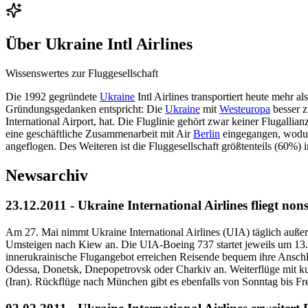
Über
Ukraine Intl Airlines
Wissenswertes zur Fluggesellschaft
Die 1992 gegründete
Ukraine
Intl Airlines transportiert heute mehr a
Gründungsgedanken entspricht: Die
Ukraine
mit
Westeuropa
besser z
International Airport, hat. Die Fluglinie gehört zwar keiner Flugalli
eine geschäftliche Zusammenarbeit mit Air
Berlin
eingegangen, wodu
angeflogen. Des Weiteren ist die Fluggesellschaft größtenteils (60%) 
Newsarchiv
23.12.2011 - Ukraine International Airlines fliegt 
Am 27. Mai nimmt Ukraine International Airlines (UIA) täglich außer
Umsteigen nach Kiew an. Die UIA-Boeing 737 startet jeweils um 13.
innerukrainische Flugangebot erreichen Reisende bequem ihre Anschlu
Odessa, Donetsk, Dnepopetrovsk oder Charkiv an. Weiterflüge mit k
(Iran). Rückflüge nach München gibt es ebenfalls von Sonntag bis 