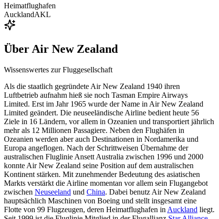
Heimatflughafen
Auckland
AKL
Über
Air New Zealand
Wissenswertes zur Fluggesellschaft
Als die staatlich gegründete Air New Zealand 1940 ihren
Luftbetrieb aufnahm hieß sie noch Tasman Empire Airways
Limited. Erst im Jahr 1965 wurde der Name in Air New Zealand
Limited geändert. Die neuseeländische Airline bedient heute 56
Ziele in 16 Ländern, vor allem in Ozeanien und transportiert jährlich
mehr als 12 Millionen Passagiere. Neben den Flughäfen in
Ozeanien werden aber auch Destinationen in Nordamerika und
Europa angeflogen. Nach der Schrittweisen Übernahme der
australischen Fluglinie Ansett Australia zwischen 1996 und 2000
konnte Air New Zealand seine Position auf dem australischen
Kontinent stärken. Mit zunehmender Bedeutung des asiatischen
Markts verstärkt die Airline momentan vor allem sein Flugangebot
zwischen
Neuseeland
und
China
. Dabei benutz Air New Zealand
hauptsächlich Maschinen von Boeing und stellt insgesamt eine
Flotte von 99 Flugzeugen, deren Heimatflughafen in
Auckland
liegt.
Seit 1999 ist die Fluglinie Mitglied in der Flugallianz
Star Alliance
,